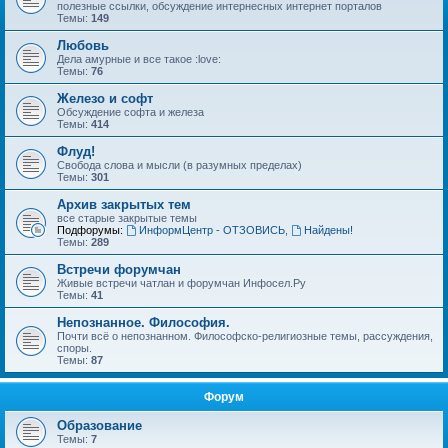
полезные ссылки, обсуждение интернесных интернет порталов
Темы:
149
Любовь
Дела амурные и все такое :love:
Темы:
76
Железо и софт
Обсуждение софта и железа
Темы:
414
Флуд!
Свобода слова и мысли (в разумных пределах)
Темы:
301
Архив закрытых тем
все старые закрытые темы
Подфорумы:
ИнформЦентр - ОТЗОВИСЬ
,
Найдены!
Темы:
289
Встречи форумчан
Живые встречи чатлан и форумчан Инфосел.Ру
Темы:
41
Непознанное. Философия.
Почти всё о непознанном. Философско-религиозные темы, рассуждения,
споры.
Темы:
87
Форум
Образование
Темы:
7