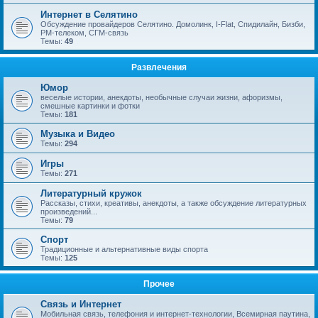
Интернет в Селятино
Обсуждение провайдеров Селятино. Домолинк, I-Flat, Спидилайн, Бизби,
РМ-телеком, СГМ-связь
Темы:
49
Развлечения
Юмор
веселые истории, анекдоты, необычные случаи жизни, афоризмы,
смешные картинки и фотки
Темы:
181
Музыка и Видео
Темы:
294
Игры
Темы:
271
Литературный кружок
Рассказы, стихи, креативы, анекдоты, а также обсуждение литературных
произведений...
Темы:
79
Спорт
Традиционные и альтернативные виды спорта
Темы:
125
Прочее
Связь и Интернет
Мобильная связь, телефония и интернет-технологии, Всемирная паутина,