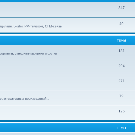
347
49
идилайн, Бизби, РМ-телеком, СГМ-связь
ТЕМЫ
181
афоризмы, смешные картинки и фотки
294
271
79
е литературных произведений...
125
ТЕМЫ