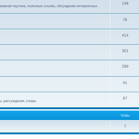
149
емирная паутина, полезные ссылки, обсуждение интернесных
76
414
301
289
!
41
87
, рассуждения, споры.
ТЕМЫ
7