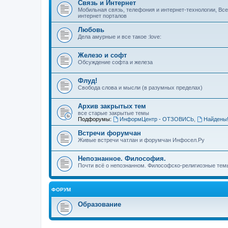
Связь и Интернет
Мобильная связь, телефония и интернет-технологии, Вс
интернет порталов
Любовь
Дела амурные и все такое :love:
Железо и софт
Обсуждение софта и железа
Флуд!
Свобода слова и мысли (в разумных пределах)
Архив закрытых тем
все старые закрытые темы
Подфорумы:
ИнформЦентр - ОТЗОВИСЬ
,
Найдены
Встречи форумчан
Живые встречи чатлан и форумчан Инфосел.Ру
Непознанное. Философия.
Почти всё о непознанном. Философско-религиозные темы
ФОРУМ
Образование