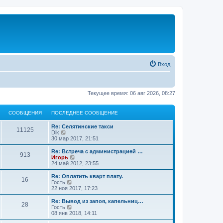
Вход
Текущее время: 06 авг 2026, 08:27
СООБЩЕНИЯ
ПОСЛЕДНЕЕ СООБЩЕНИЕ
Re: Селятинские такси
11125
П
Dik
е
30 мар 2017, 21:51
р
е
Re: Встреча с администрацией …
913
й
П
Игорь
т
е
24 май 2012, 23:55
и
р
к
е
Re: Оплатить кварт плату.
16
п
й
П
Гость
о
т
е
22 ноя 2017, 17:23
с
и
р
л
к
е
Re: Вывод из запоя, капельниц…
е
28
п
й
П
Гость
д
о
т
е
08 янв 2018, 14:11
н
с
и
р
е
л