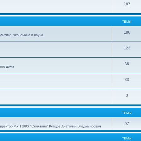
187
ТЕМЫ
186
итика, экономика и наука.
123
36
ного дома
33
3
ТЕМЫ
97
директор МУП ЖКХ "Селятино" Купцов Анатолий Владимирович
ТЕМЫ