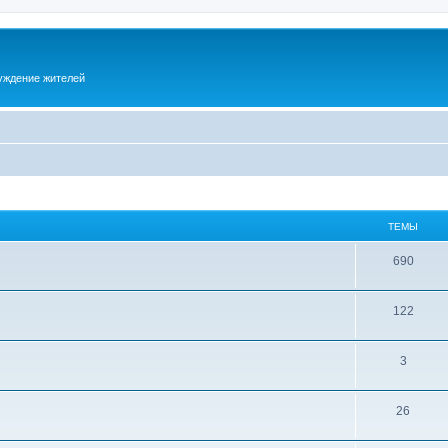
суждение жителей
ТЕМЫ
690
122
3
26