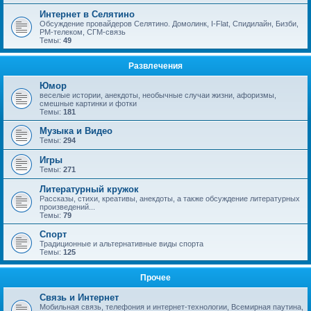
Интернет в Селятино
Обсуждение провайдеров Селятино. Домолинк, I-Flat, Спидилайн, Бизби,
РМ-телеком, СГМ-связь
Темы:
49
Развлечения
Юмор
веселые истории, анекдоты, необычные случаи жизни, афоризмы,
смешные картинки и фотки
Темы:
181
Музыка и Видео
Темы:
294
Игры
Темы:
271
Литературный кружок
Рассказы, стихи, креативы, анекдоты, а также обсуждение литературных
произведений...
Темы:
79
Спорт
Традиционные и альтернативные виды спорта
Темы:
125
Прочее
Связь и Интернет
Мобильная связь, телефония и интернет-технологии, Всемирная паутина,