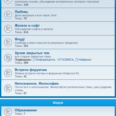
полезные ссылки, обсуждение интернесных интернет порталов
Темы:
149
Любовь
Дела амурные и все такое :love:
Темы:
76
Железо и софт
Обсуждение софта и железа
Темы:
414
Флуд!
Свобода слова и мысли (в разумных пределах)
Темы:
301
Архив закрытых тем
все старые закрытые темы
Подфорумы:
ИнформЦентр - ОТЗОВИСЬ
,
Найдены!
Темы:
289
Встречи форумчан
Живые встречи чатлан и форумчан Инфосел.Ру
Темы:
41
Непознанное. Философия.
Почти всё о непознанном. Философско-религиозные темы, рассуждения,
споры.
Темы:
87
Форум
Образование
Темы:
7