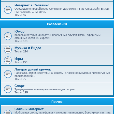
Интернет в Селятино
Обсуждение провайдеров Селятино. Домолинк, I-Flat, Спидилайн, Бизби,
РМ-телеком, СГМ-связь
Темы:
49
Развлечения
Юмор
веселые истории, анекдоты, необычные случаи жизни, афоризмы,
смешные картинки и фотки
Темы:
181
Музыка и Видео
Темы:
294
Игры
Темы:
271
Литературный кружок
Рассказы, стихи, креативы, анекдоты, а также обсуждение литературных
произведений...
Темы:
79
Спорт
Традиционные и альтернативные виды спорта
Темы:
125
Прочее
Связь и Интернет
Мобильная связь, телефония и интернет-технологии, Всемирная паутина,