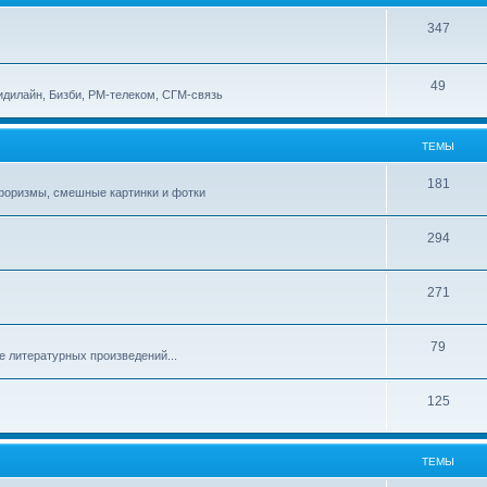
347
49
идилайн, Бизби, РМ-телеком, СГМ-связь
ТЕМЫ
181
афоризмы, смешные картинки и фотки
294
271
79
е литературных произведений...
125
ТЕМЫ