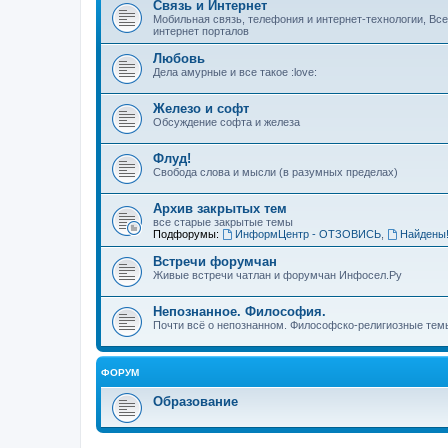
Связь и Интернет
Мобильная связь, телефония и интернет-технологии, Вс
интернет порталов
Любовь
Дела амурные и все такое :love:
Железо и софт
Обсуждение софта и железа
Флуд!
Свобода слова и мысли (в разумных пределах)
Архив закрытых тем
все старые закрытые темы
Подфорумы:
ИнформЦентр - ОТЗОВИСЬ
,
Найдены
Встречи форумчан
Живые встречи чатлан и форумчан Инфосел.Ру
Непознанное. Философия.
Почти всё о непознанном. Философско-религиозные темы
ФОРУМ
Образование