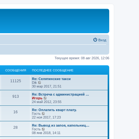
Вход
Текущее время: 08 авг 2026, 12:06
СООБЩЕНИЯ
ПОСЛЕДНЕЕ СООБЩЕНИЕ
Re: Селятинские такси
11125
П
Dik
е
30 мар 2017, 21:51
р
е
Re: Встреча с администрацией …
913
й
П
Игорь
т
е
24 май 2012, 23:55
и
р
к
е
Re: Оплатить кварт плату.
16
п
й
П
Гость
о
т
е
22 ноя 2017, 17:23
с
и
р
л
к
е
Re: Вывод из запоя, капельниц…
е
28
п
й
П
Гость
д
о
т
е
08 янв 2018, 14:11
н
с
и
р
е
л