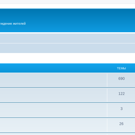
суждение жителей
ТЕМЫ
690
122
3
26