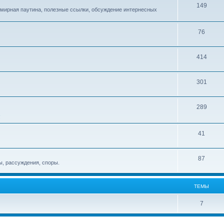
149
емирная паутина, полезные ссылки, обсуждение интернесных
76
414
301
289
!
41
87
, рассуждения, споры.
ТЕМЫ
7