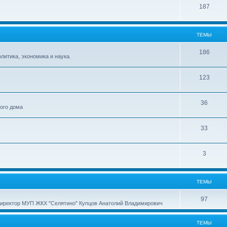
187
ТЕМЫ
186
итика, экономика и наука.
123
36
ного дома
33
3
ТЕМЫ
97
директор МУП ЖКХ "Селятино" Купцов Анатолий Владимирович
ТЕМЫ