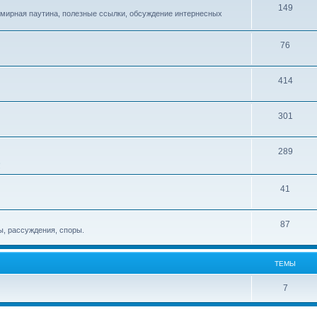
149
емирная паутина, полезные ссылки, обсуждение интернесных
76
414
301
289
!
41
87
, рассуждения, споры.
ТЕМЫ
7