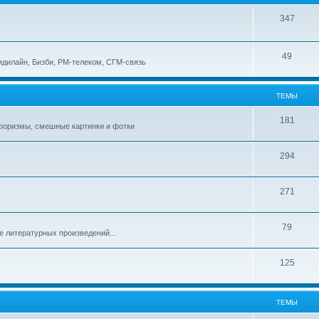
347
49
идилайн, Бизби, РМ-телеком, СГМ-связь
ТЕМЫ
181
афоризмы, смешные картинки и фотки
294
271
79
е литературных произведений...
125
ТЕМЫ