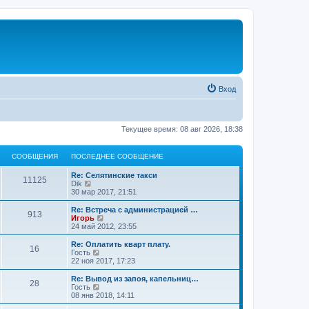
Вход
Текущее время: 08 авг 2026, 18:38
СООБЩЕНИЯ
ПОСЛЕДНЕЕ СООБЩЕНИЕ
Re: Селятинские такси
11125
П
Dik
е
30 мар 2017, 21:51
р
е
Re: Встреча с администрацией …
913
й
П
Игорь
т
е
24 май 2012, 23:55
и
р
к
е
Re: Оплатить кварт плату.
16
п
й
П
Гость
о
т
е
22 ноя 2017, 17:23
с
и
р
л
к
е
Re: Вывод из запоя, капельниц…
е
28
п
й
П
Гость
д
о
т
е
08 янв 2018, 14:11
н
с
и
р
е
л