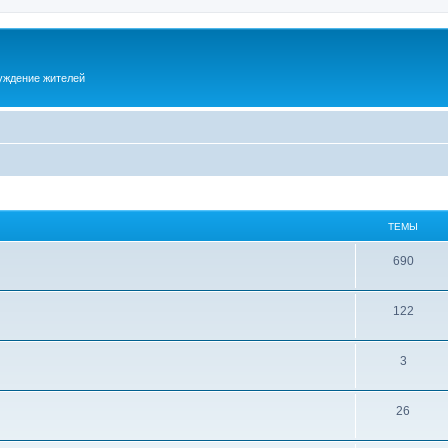
суждение жителей
ТЕМЫ
690
122
3
26