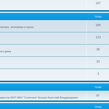
187
ТЕМЫ
186
итика, экономика и наука.
123
36
ного дома
33
3
ТЕМЫ
97
директор МУП ЖКХ "Селятино" Купцов Анатолий Владимирович
ТЕМЫ