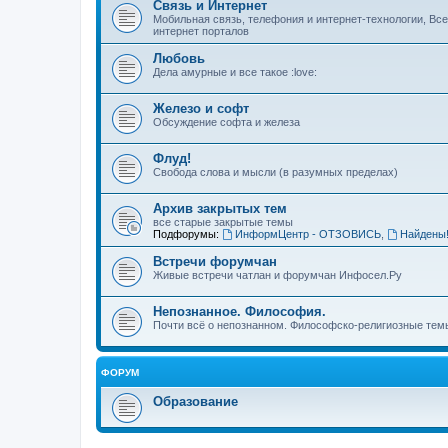
Связь и Интернет
Мобильная связь, телефония и интернет-технологии, Вс
интернет порталов
Любовь
Дела амурные и все такое :love:
Железо и софт
Обсуждение софта и железа
Флуд!
Свобода слова и мысли (в разумных пределах)
Архив закрытых тем
все старые закрытые темы
Подфорумы:
ИнформЦентр - ОТЗОВИСЬ
,
Найдены
Встречи форумчан
Живые встречи чатлан и форумчан Инфосел.Ру
Непознанное. Философия.
Почти всё о непознанном. Философско-религиозные темы
ФОРУМ
Образование