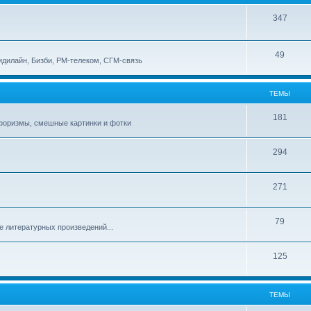
347
49
идилайн, Бизби, РМ-телеком, СГМ-связь
ТЕМЫ
181
афоризмы, смешные картинки и фотки
294
271
79
е литературных произведений...
125
ТЕМЫ