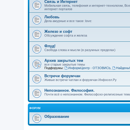
Связь и Интернет
Мобильная связь, телефония и интернет-технологии, Вс
интернет порталов
Любовь
Дела амурные и все такое :love:
Железо и софт
Обсуждение софта и железа
Флуд!
Свобода слова и мысли (в разумных пределах)
Архив закрытых тем
все старые закрытые темы
Подфорумы:
ИнформЦентр - ОТЗОВИСЬ
,
Найдены
Встречи форумчан
Живые встречи чатлан и форумчан Инфосел.Ру
Непознанное. Философия.
Почти всё о непознанном. Философско-религиозные темы
ФОРУМ
Образование