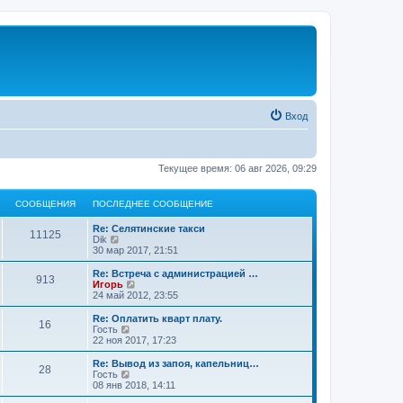
Вход
Текущее время: 06 авг 2026, 09:29
СООБЩЕНИЯ
ПОСЛЕДНЕЕ СООБЩЕНИЕ
Re: Селятинские такси
11125
П
Dik
е
30 мар 2017, 21:51
р
е
Re: Встреча с администрацией …
913
й
П
Игорь
т
е
24 май 2012, 23:55
и
р
к
е
Re: Оплатить кварт плату.
16
п
й
П
Гость
о
т
е
22 ноя 2017, 17:23
с
и
р
л
к
е
Re: Вывод из запоя, капельниц…
е
28
п
й
П
Гость
д
о
т
е
08 янв 2018, 14:11
н
с
и
р
е
л