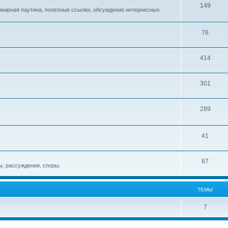
149
емирная паутина, полезные ссылки, обсуждение интернесных
76
414
301
289
!
41
87
, рассуждения, споры.
ТЕМЫ
7