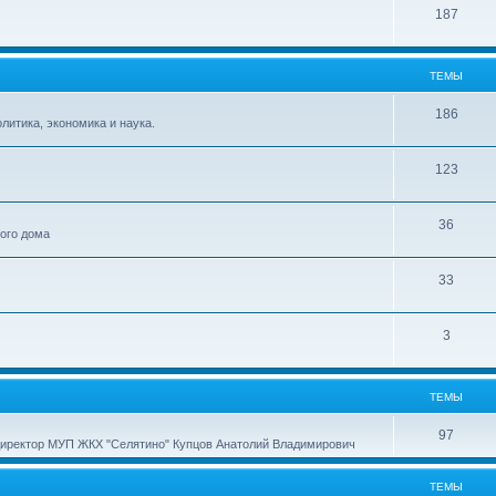
187
ТЕМЫ
186
итика, экономика и наука.
123
36
ного дома
33
3
ТЕМЫ
97
директор МУП ЖКХ "Селятино" Купцов Анатолий Владимирович
ТЕМЫ