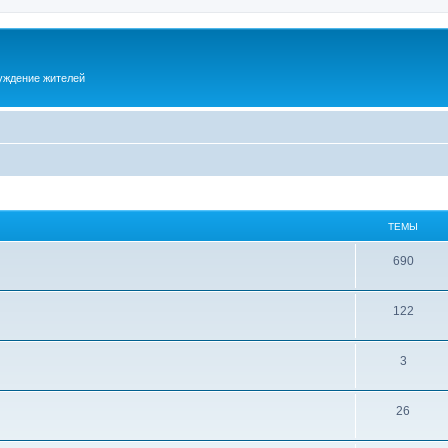
суждение жителей
ТЕМЫ
690
122
3
26