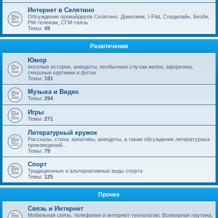
Интернет в Селятино
Обсуждение провайдеров Селятино. Домолинк, I-Flat, Спидилайн, Бизби,
РМ-телеком, СГМ-связь
Темы:
49
Развлечения
Юмор
веселые истории, анекдоты, необычные случаи жизни, афоризмы,
смешные картинки и фотки
Темы:
181
Музыка и Видео
Темы:
294
Игры
Темы:
271
Литературный кружок
Рассказы, стихи, креативы, анекдоты, а также обсуждение литературных
произведений...
Темы:
79
Спорт
Традиционные и альтернативные виды спорта
Темы:
125
Прочее
Связь и Интернет
Мобильная связь, телефония и интернет-технологии, Всемирная паутина,