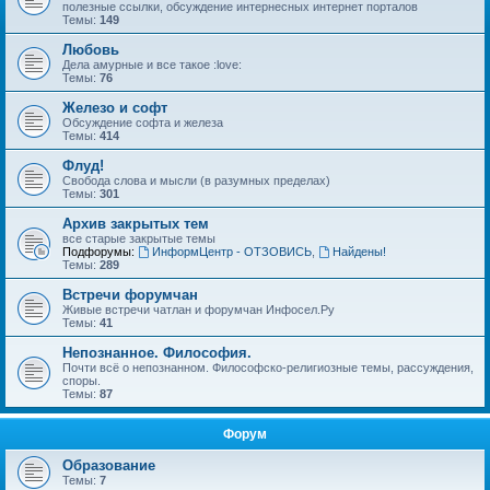
полезные ссылки, обсуждение интернесных интернет порталов
Темы:
149
Любовь
Дела амурные и все такое :love:
Темы:
76
Железо и софт
Обсуждение софта и железа
Темы:
414
Флуд!
Свобода слова и мысли (в разумных пределах)
Темы:
301
Архив закрытых тем
все старые закрытые темы
Подфорумы:
ИнформЦентр - ОТЗОВИСЬ
,
Найдены!
Темы:
289
Встречи форумчан
Живые встречи чатлан и форумчан Инфосел.Ру
Темы:
41
Непознанное. Философия.
Почти всё о непознанном. Философско-религиозные темы, рассуждения,
споры.
Темы:
87
Форум
Образование
Темы:
7