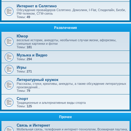
Интернет в Селятино
Обсуждение провайдеров Селятино. Домолинк, I-Flat, Спидилайн, Бизби,
РМ-телеком, СГМ-связь
Темы:
49
Развлечения
Юмор
веселые истории, анекдоты, необычные случаи жизни, афоризмы,
смешные картинки и фотки
Темы:
181
Музыка и Видео
Темы:
294
Игры
Темы:
271
Литературный кружок
Рассказы, стихи, креативы, анекдоты, а также обсуждение литературных
произведений...
Темы:
79
Спорт
Традиционные и альтернативные виды спорта
Темы:
125
Прочее
Связь и Интернет
Мобильная связь, телефония и интернет-технологии, Всемирная паутина,