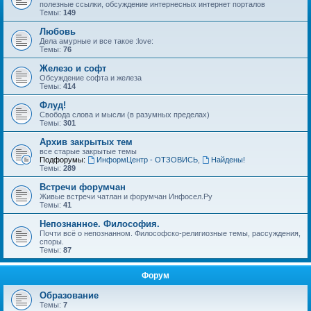
полезные ссылки, обсуждение интернесных интернет порталов
Темы:
149
Любовь
Дела амурные и все такое :love:
Темы:
76
Железо и софт
Обсуждение софта и железа
Темы:
414
Флуд!
Свобода слова и мысли (в разумных пределах)
Темы:
301
Архив закрытых тем
все старые закрытые темы
Подфорумы:
ИнформЦентр - ОТЗОВИСЬ
,
Найдены!
Темы:
289
Встречи форумчан
Живые встречи чатлан и форумчан Инфосел.Ру
Темы:
41
Непознанное. Философия.
Почти всё о непознанном. Философско-религиозные темы, рассуждения,
споры.
Темы:
87
Форум
Образование
Темы:
7