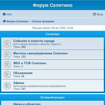
Форум Селятино
FAQ
Вход
Форум Селятино
Список форумов
Текущее время: 08 авг 2026, 13:06
Селятино
События и новости города
все о жизни поселка: события, новости...
Темы:
690
Местное самоуправление Селятино
Темы:
122
ЖКХ и ТСЖ Селятино
Темы:
3
Объявления
Темы:
26
Афиша
Культурные-развлекательные мероприятия.
Темы:
187
Основной раздел
Наука и общество