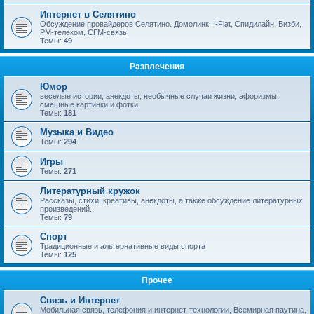
Интернет в Селятино
Обсуждение провайдеров Селятино. Домолинк, I-Flat, Спидилайн, Бизби,
РМ-телеком, СГМ-связь
Темы:
49
Развлечения
Юмор
веселые истории, анекдоты, необычные случаи жизни, афоризмы,
смешные картинки и фотки
Темы:
181
Музыка и Видео
Темы:
294
Игры
Темы:
271
Литературный кружок
Рассказы, стихи, креативы, анекдоты, а также обсуждение литературных
произведений...
Темы:
79
Спорт
Традиционные и альтернативные виды спорта
Темы:
125
Прочее
Связь и Интернет
Мобильная связь, телефония и интернет-технологии, Всемирная паутина,