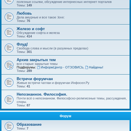
полезные ссылки, обсуждение интернесных интернет порталов
Темы:
149
Любовь
Дела амурные и все такое :love:
Темы:
76
Железо и софт
Обсуждение софта и железа
Темы:
414
Флуд!
Свобода слова и мысли (в разумных пределах)
Темы:
301
Архив закрытых тем
все старые закрытые темы
Подфорумы:
ИнформЦентр - ОТЗОВИСЬ
,
Найдены!
Темы:
289
Встречи форумчан
Живые встречи чатлан и форумчан Инфосел.Ру
Темы:
41
Непознанное. Философия.
Почти всё о непознанном. Философско-религиозные темы, рассуждения,
споры.
Темы:
87
Форум
Образование
Темы:
7