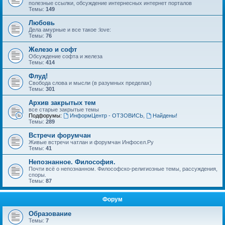
полезные ссылки, обсуждение интернесных интернет порталов
Темы:
149
Любовь
Дела амурные и все такое :love:
Темы:
76
Железо и софт
Обсуждение софта и железа
Темы:
414
Флуд!
Свобода слова и мысли (в разумных пределах)
Темы:
301
Архив закрытых тем
все старые закрытые темы
Подфорумы:
ИнформЦентр - ОТЗОВИСЬ
,
Найдены!
Темы:
289
Встречи форумчан
Живые встречи чатлан и форумчан Инфосел.Ру
Темы:
41
Непознанное. Философия.
Почти всё о непознанном. Философско-религиозные темы, рассуждения,
споры.
Темы:
87
Форум
Образование
Темы:
7