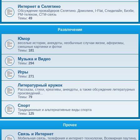
Интернет в Селятино
Обсуждение провайдеров Селятино. Домолинк, I-Flat, Спидилайн, Бизби,
РМ-телеком, СГМ-связь
Темы:
49
Развлечения
Юмор
веселые истории, анекдоты, необычные случаи жизни, афоризмы,
смешные картинки и фотки
Темы:
181
Музыка и Видео
Темы:
294
Игры
Темы:
271
Литературный кружок
Рассказы, стихи, креативы, анекдоты, а также обсуждение литературных
произведений...
Темы:
79
Спорт
Традиционные и альтернативные виды спорта
Темы:
125
Прочее
Связь и Интернет
Мобильная связь, телефония и интернет-технологии, Всемирная паутина,