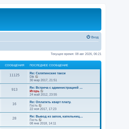
Вход
Текущее время: 08 авг 2026, 06:21
СООБЩЕНИЯ
ПОСЛЕДНЕЕ СООБЩЕНИЕ
Re: Селятинские такси
11125
П
Dik
е
30 мар 2017, 21:51
р
е
Re: Встреча с администрацией …
913
й
П
Игорь
т
е
24 май 2012, 23:55
и
р
к
е
Re: Оплатить кварт плату.
16
п
й
П
Гость
о
т
е
22 ноя 2017, 17:23
с
и
р
л
к
е
Re: Вывод из запоя, капельниц…
е
28
п
й
П
Гость
д
о
т
е
08 янв 2018, 14:11
н
с
и
р
е
л