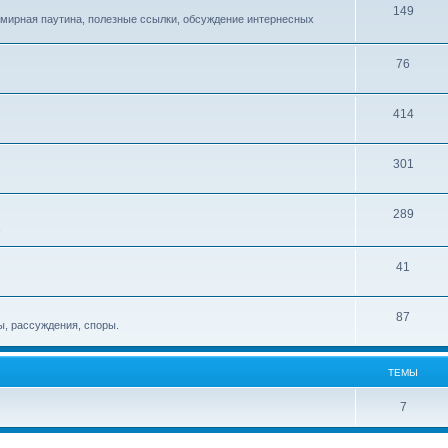
149
емирная паутина, полезные ссылки, обсуждение интернесных
76
414
301
289
!
41
87
, рассуждения, споры.
ТЕМЫ
7