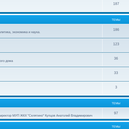
187
ТЕМЫ
186
итика, экономика и наука.
123
36
ного дома
33
3
ТЕМЫ
97
директор МУП ЖКХ "Селятино" Купцов Анатолий Владимирович
ТЕМЫ