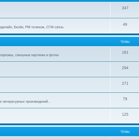
347
49
идилайн, Бизби, РМ-телеком, СГМ-связь
ТЕМЫ
181
афоризмы, смешные картинки и фотки
294
271
79
е литературных произведений...
125
ТЕМЫ