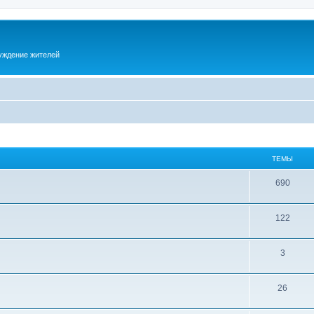
суждение жителей
ТЕМЫ
690
122
3
26