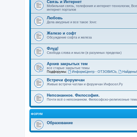
Связь и Интернет
Мобильная связь, телефония и интернет-технологии, Вс
интернет порталов
Любовь
Дела амурные и все такое :love:
Железо и софт
Обсуждение софта и железа
Флуд!
Свобода слова и мысли (в разумных пределах)
Архив закрытых тем
все старые закрытые темы
Подфорумы:
ИнформЦентр - ОТЗОВИСЬ
,
Найдены
Встречи форумчан
Живые встречи чатлан и форумчан Инфосел.Ру
Непознанное. Философия.
Почти всё о непознанном. Философско-религиозные темы
ФОРУМ
Образование