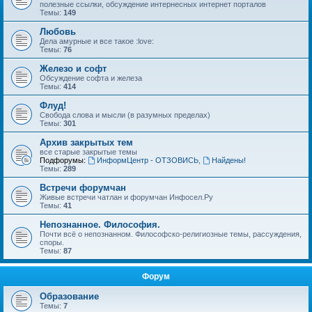
полезные ссылки, обсуждение интернесных интернет порталов
Темы:
149
Любовь
Дела амурные и все такое :love:
Темы:
76
Железо и софт
Обсуждение софта и железа
Темы:
414
Флуд!
Свобода слова и мысли (в разумных пределах)
Темы:
301
Архив закрытых тем
все старые закрытые темы
Подфорумы:
ИнформЦентр - ОТЗОВИСЬ
,
Найдены!
Темы:
289
Встречи форумчан
Живые встречи чатлан и форумчан Инфосел.Ру
Темы:
41
Непознанное. Философия.
Почти всё о непознанном. Философско-религиозные темы, рассуждения,
споры.
Темы:
87
Форум
Образование
Темы:
7