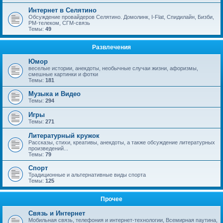
Интернет в Селятино
Обсуждение провайдеров Селятино. Домолинк, I-Flat, Спидилайн, Бизби,
РМ-телеком, СГМ-связь
Темы:
49
Развлечения
Юмор
веселые истории, анекдоты, необычные случаи жизни, афоризмы,
смешные картинки и фотки
Темы:
181
Музыка и Видео
Темы:
294
Игры
Темы:
271
Литературный кружок
Рассказы, стихи, креативы, анекдоты, а также обсуждение литературных
произведений...
Темы:
79
Спорт
Традиционные и альтернативные виды спорта
Темы:
125
Прочее
Связь и Интернет
Мобильная связь, телефония и интернет-технологии, Всемирная паутина,