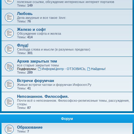
полезные ссылки, обсуждение интернесных интернет порталов
Темы:
149
Любовь
Дела амурные и все такое :love:
Темы:
76
Железо и софт
Обсуждение софта и железа
Темы:
414
Флуд!
Свобода слова и мысли (в разумных пределах)
Темы:
301
Архив закрытых тем
все старые закрытые темы
Подфорумы:
ИнформЦентр - ОТЗОВИСЬ
,
Найдены!
Темы:
289
Встречи форумчан
Живые встречи чатлан и форумчан Инфосел.Ру
Темы:
41
Непознанное. Философия.
Почти всё о непознанном. Философско-религиозные темы, рассуждения,
споры.
Темы:
87
Форум
Образование
Темы:
7