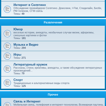
Интернет в Селятино
Обсуждение провайдеров Селятино. Домолинк, I-Flat, Спидилайн, Бизби,
РМ-телеком, СГМ-связь
Темы:
49
Развлечения
Юмор
веселые истории, анекдоты, необычные случаи жизни, афоризмы,
смешные картинки и фотки
Темы:
181
Музыка и Видео
Темы:
294
Игры
Темы:
271
Литературный кружок
Рассказы, стихи, креативы, анекдоты, а также обсуждение литературных
произведений...
Темы:
79
Спорт
Традиционные и альтернативные виды спорта
Темы:
125
Прочее
Связь и Интернет
Мобильная связь, телефония и интернет-технологии, Всемирная паутина,