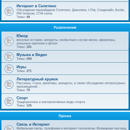
Интернет в Селятино
Обсуждение провайдеров Селятино. Домолинк, I-Flat, Спидилайн, Бизби,
РМ-телеком, СГМ-связь
Темы:
49
Развлечения
Юмор
веселые истории, анекдоты, необычные случаи жизни, афоризмы,
смешные картинки и фотки
Темы:
181
Музыка и Видео
Темы:
294
Игры
Темы:
271
Литературный кружок
Рассказы, стихи, креативы, анекдоты, а также обсуждение литературных
произведений...
Темы:
79
Спорт
Традиционные и альтернативные виды спорта
Темы:
125
Прочее
Связь и Интернет
Мобильная связь, телефония и интернет-технологии, Всемирная паутина,