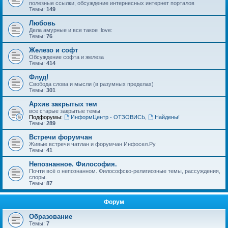
полезные ссылки, обсуждение интернесных интернет порталов
Темы:
149
Любовь
Дела амурные и все такое :love:
Темы:
76
Железо и софт
Обсуждение софта и железа
Темы:
414
Флуд!
Свобода слова и мысли (в разумных пределах)
Темы:
301
Архив закрытых тем
все старые закрытые темы
Подфорумы:
ИнформЦентр - ОТЗОВИСЬ
,
Найдены!
Темы:
289
Встречи форумчан
Живые встречи чатлан и форумчан Инфосел.Ру
Темы:
41
Непознанное. Философия.
Почти всё о непознанном. Философско-религиозные темы, рассуждения,
споры.
Темы:
87
Форум
Образование
Темы:
7