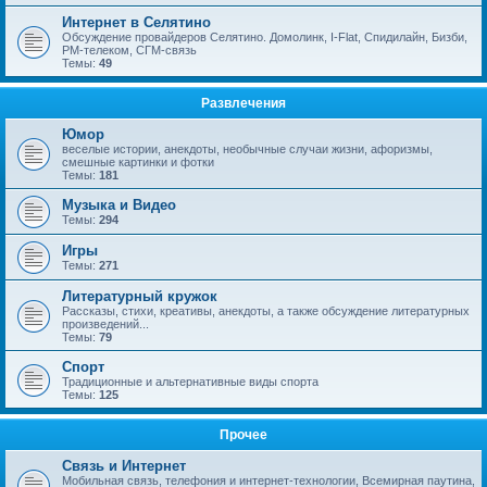
Интернет в Селятино
Обсуждение провайдеров Селятино. Домолинк, I-Flat, Спидилайн, Бизби,
РМ-телеком, СГМ-связь
Темы:
49
Развлечения
Юмор
веселые истории, анекдоты, необычные случаи жизни, афоризмы,
смешные картинки и фотки
Темы:
181
Музыка и Видео
Темы:
294
Игры
Темы:
271
Литературный кружок
Рассказы, стихи, креативы, анекдоты, а также обсуждение литературных
произведений...
Темы:
79
Спорт
Традиционные и альтернативные виды спорта
Темы:
125
Прочее
Связь и Интернет
Мобильная связь, телефония и интернет-технологии, Всемирная паутина,