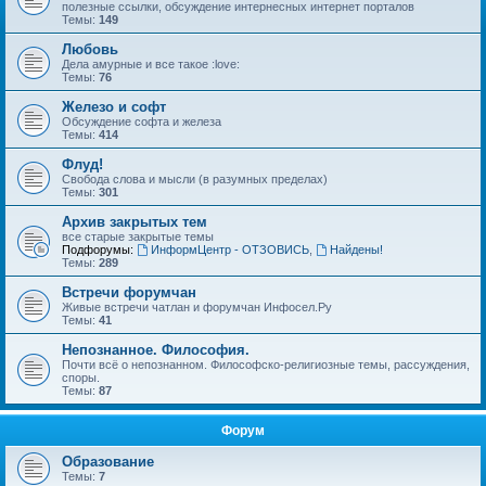
полезные ссылки, обсуждение интернесных интернет порталов
Темы:
149
Любовь
Дела амурные и все такое :love:
Темы:
76
Железо и софт
Обсуждение софта и железа
Темы:
414
Флуд!
Свобода слова и мысли (в разумных пределах)
Темы:
301
Архив закрытых тем
все старые закрытые темы
Подфорумы:
ИнформЦентр - ОТЗОВИСЬ
,
Найдены!
Темы:
289
Встречи форумчан
Живые встречи чатлан и форумчан Инфосел.Ру
Темы:
41
Непознанное. Философия.
Почти всё о непознанном. Философско-религиозные темы, рассуждения,
споры.
Темы:
87
Форум
Образование
Темы:
7