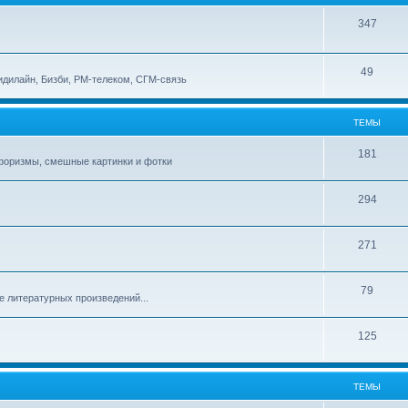
347
49
идилайн, Бизби, РМ-телеком, СГМ-связь
ТЕМЫ
181
афоризмы, смешные картинки и фотки
294
271
79
е литературных произведений...
125
ТЕМЫ