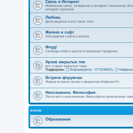
Связь и Интернет
Мобильная связь, телефония и интернет-технологии, Вс
интернет порталов
Любовь
Дела амурные и все такое :love:
Железо и софт
Обсуждение софта и железа
Флуд!
Свобода слова и мысли (в разумных пределах)
Архив закрытых тем
все старые закрытые темы
Подфорумы:
ИнформЦентр - ОТЗОВИСЬ
,
Найдены
Встречи форумчан
Живые встречи чатлан и форумчан Инфосел.Ру
Непознанное. Философия.
Почти всё о непознанном. Философско-религиозные темы
ФОРУМ
Образование