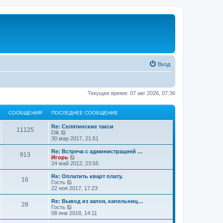
Вход
Текущее время: 07 авг 2026, 07:36
СООБЩЕНИЯ
ПОСЛЕДНЕЕ СООБЩЕНИЕ
Re: Селятинские такси
11125
П
Dik
е
30 мар 2017, 21:51
р
е
Re: Встреча с администрацией …
913
й
П
Игорь
т
е
24 май 2012, 23:55
и
р
к
е
Re: Оплатить кварт плату.
16
п
й
П
Гость
о
т
е
22 ноя 2017, 17:23
с
и
р
л
к
е
Re: Вывод из запоя, капельниц…
е
28
п
й
П
Гость
д
о
т
е
08 янв 2018, 14:11
н
с
и
р
е
л