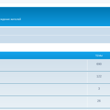
суждение жителей
ТЕМЫ
690
122
3
26