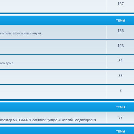
187
ТЕМЫ
186
итика, экономика и наука.
123
36
ного дома
33
3
ТЕМЫ
97
директор МУП ЖКХ "Селятино" Купцов Анатолий Владимирович
ТЕМЫ