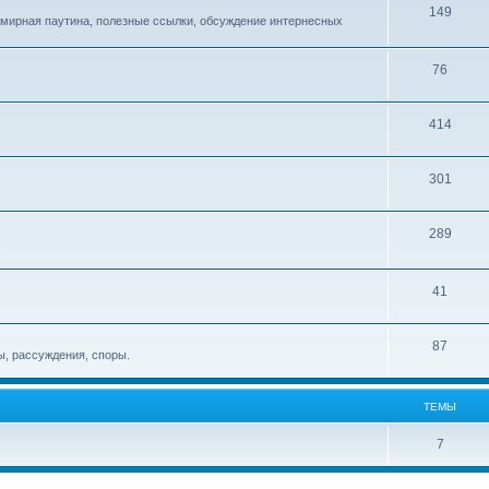
149
емирная паутина, полезные ссылки, обсуждение интернесных
76
414
301
289
!
41
87
, рассуждения, споры.
ТЕМЫ
7