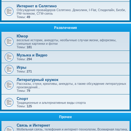
Интернет в Селятино
Обсуждение провайдеров Селятино. Домолинк, I-Flat, Спидилайн, Бизби,
РМ-телеком, СГМ-связь
Темы:
49
Развлечения
Юмор
веселые истории, анекдоты, необычные случаи жизни, афоризмы,
смешные картинки и фотки
Темы:
181
Музыка и Видео
Темы:
294
Игры
Темы:
271
Литературный кружок
Рассказы, стихи, креативы, анекдоты, а также обсуждение литературных
произведений...
Темы:
79
Спорт
Традиционные и альтернативные виды спорта
Темы:
125
Прочее
Связь и Интернет
Мобильная связь, телефония и интернет-технологии, Всемирная паутина,