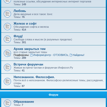
полезные ссылки, обсуждение интернесных интернет порталов
Темы:
149
Любовь
Дела амурные и все такое :love:
Темы:
76
Железо и софт
Обсуждение софта и железа
Темы:
414
Флуд!
Свобода слова и мысли (в разумных пределах)
Темы:
301
Архив закрытых тем
все старые закрытые темы
Подфорумы:
ИнформЦентр - ОТЗОВИСЬ
,
Найдены!
Темы:
289
Встречи форумчан
Живые встречи чатлан и форумчан Инфосел.Ру
Темы:
41
Непознанное. Философия.
Почти всё о непознанном. Философско-религиозные темы, рассуждения,
споры.
Темы:
87
Форум
Образование
Темы:
7