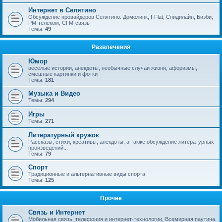
Интернет в Селятино
Обсуждение провайдеров Селятино. Домолинк, I-Flat, Спидилайн, Бизби,
РМ-телеком, СГМ-связь
Темы:
49
Развлечения
Юмор
веселые истории, анекдоты, необычные случаи жизни, афоризмы,
смешные картинки и фотки
Темы:
181
Музыка и Видео
Темы:
294
Игры
Темы:
271
Литературный кружок
Рассказы, стихи, креативы, анекдоты, а также обсуждение литературных
произведений...
Темы:
79
Спорт
Традиционные и альтернативные виды спорта
Темы:
125
Прочее
Связь и Интернет
Мобильная связь, телефония и интернет-технологии, Всемирная паутина,