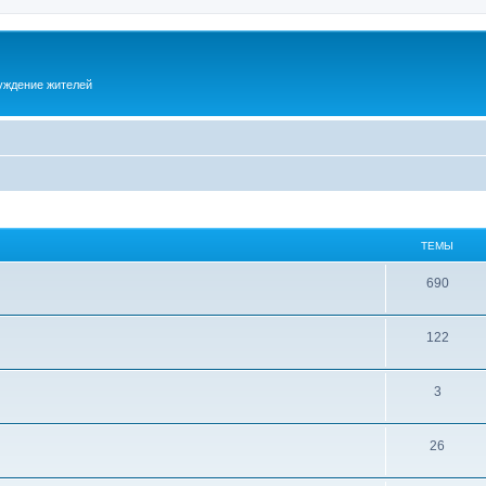
суждение жителей
ТЕМЫ
690
122
3
26