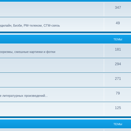
347
49
идилайн, Бизби, РМ-телеком, СГМ-связь
ТЕМЫ
181
афоризмы, смешные картинки и фотки
294
271
79
е литературных произведений...
125
ТЕМЫ