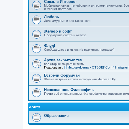
Связь и Интернет
Мобильная связь, телефония и интернет-технологии, Вс
интернет порталов
Любовь
Дела амурные и все такое :love:
Железо и софт
Обсуждение софта и железа
Флуд!
Свобода слова и мысли (в разумных пределах)
Архив закрытых тем
все старые закрытые темы
Подфорумы:
ИнформЦентр - ОТЗОВИСЬ
,
Найдены
Встречи форумчан
Живые встречи чатлан и форумчан Инфосел.Ру
Непознанное. Философия.
Почти всё о непознанном. Философско-религиозные темы
ФОРУМ
Образование