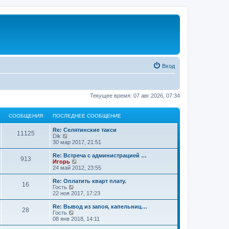
Вход
Текущее время: 07 авг 2026, 07:34
СООБЩЕНИЯ
ПОСЛЕДНЕЕ СООБЩЕНИЕ
Re: Селятинские такси
11125
П
Dik
е
30 мар 2017, 21:51
р
е
Re: Встреча с администрацией …
913
й
П
Игорь
т
е
24 май 2012, 23:55
и
р
к
е
Re: Оплатить кварт плату.
16
п
й
П
Гость
о
т
е
22 ноя 2017, 17:23
с
и
р
л
к
е
Re: Вывод из запоя, капельниц…
е
28
п
й
П
Гость
д
о
т
е
08 янв 2018, 14:11
н
с
и
р
е
л