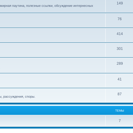
149
емирная паутина, полезные ссылки, обсуждение интернесных
76
414
301
289
!
41
87
, рассуждения, споры.
ТЕМЫ
7