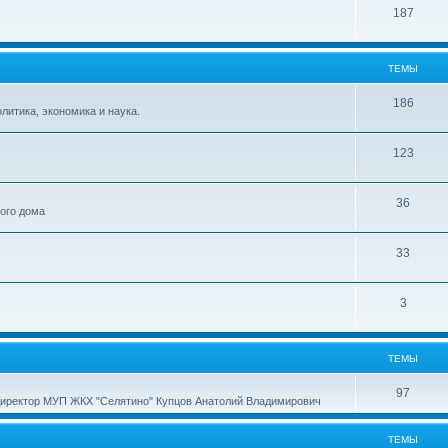
187
ТЕМЫ
186
итика, экономика и наука.
123
36
ного дома
33
3
ТЕМЫ
97
директор МУП ЖКХ "Селятино" Купцов Анатолий Владимирович
ТЕМЫ