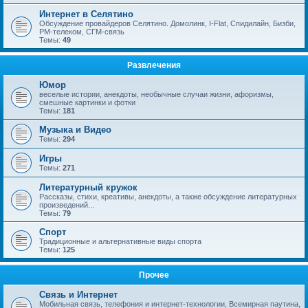
Интернет в Селятино
Обсуждение провайдеров Селятино. Домолинк, I-Flat, Спидилайн, Бизби,
РМ-телеком, СГМ-связь
Темы:
49
Развлечения
Юмор
веселые истории, анекдоты, необычные случаи жизни, афоризмы,
смешные картинки и фотки
Темы:
181
Музыка и Видео
Темы:
294
Игры
Темы:
271
Литературный кружок
Рассказы, стихи, креативы, анекдоты, а также обсуждение литературных
произведений...
Темы:
79
Спорт
Традиционные и альтернативные виды спорта
Темы:
125
Прочее
Связь и Интернет
Мобильная связь, телефония и интернет-технологии, Всемирная паутина,