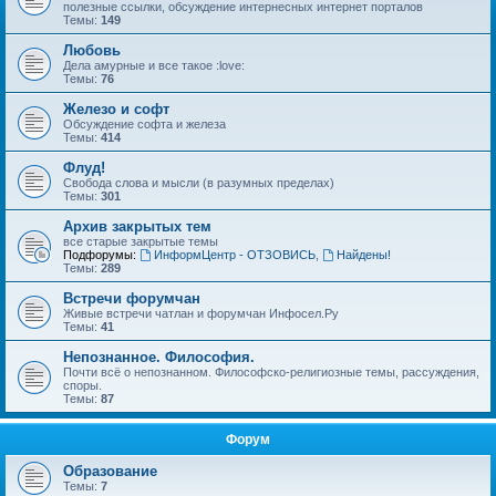
полезные ссылки, обсуждение интернесных интернет порталов
Темы:
149
Любовь
Дела амурные и все такое :love:
Темы:
76
Железо и софт
Обсуждение софта и железа
Темы:
414
Флуд!
Свобода слова и мысли (в разумных пределах)
Темы:
301
Архив закрытых тем
все старые закрытые темы
Подфорумы:
ИнформЦентр - ОТЗОВИСЬ
,
Найдены!
Темы:
289
Встречи форумчан
Живые встречи чатлан и форумчан Инфосел.Ру
Темы:
41
Непознанное. Философия.
Почти всё о непознанном. Философско-религиозные темы, рассуждения,
споры.
Темы:
87
Форум
Образование
Темы:
7