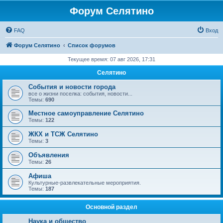
Форум Селятино
FAQ
Вход
Форум Селятино
Список форумов
Текущее время: 07 авг 2026, 17:31
Селятино
События и новости города
все о жизни поселка: события, новости...
Темы:
690
Местное самоуправление Селятино
Темы:
122
ЖКХ и ТСЖ Селятино
Темы:
3
Объявления
Темы:
26
Афиша
Культурные-развлекательные мероприятия.
Темы:
187
Основной раздел
Наука и общество