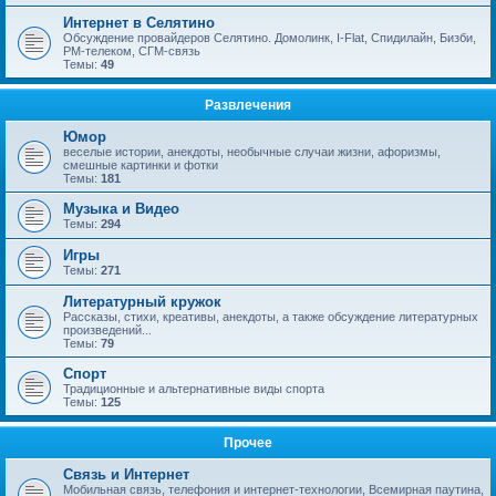
Интернет в Селятино
Обсуждение провайдеров Селятино. Домолинк, I-Flat, Спидилайн, Бизби,
РМ-телеком, СГМ-связь
Темы:
49
Развлечения
Юмор
веселые истории, анекдоты, необычные случаи жизни, афоризмы,
смешные картинки и фотки
Темы:
181
Музыка и Видео
Темы:
294
Игры
Темы:
271
Литературный кружок
Рассказы, стихи, креативы, анекдоты, а также обсуждение литературных
произведений...
Темы:
79
Спорт
Традиционные и альтернативные виды спорта
Темы:
125
Прочее
Связь и Интернет
Мобильная связь, телефония и интернет-технологии, Всемирная паутина,