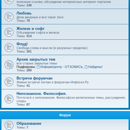
полезные ссылки, обсуждение интернесных интернет порталов
Темы:
149
Любовь
Дела амурные и все такое :love:
Темы:
76
Железо и софт
Обсуждение софта и железа
Темы:
414
Флуд!
Свобода слова и мысли (в разумных пределах)
Темы:
301
Архив закрытых тем
все старые закрытые темы
Подфорумы:
ИнформЦентр - ОТЗОВИСЬ
,
Найдены!
Темы:
289
Встречи форумчан
Живые встречи чатлан и форумчан Инфосел.Ру
Темы:
41
Непознанное. Философия.
Почти всё о непознанном. Философско-религиозные темы, рассуждения,
споры.
Темы:
87
Форум
Образование
Темы:
7