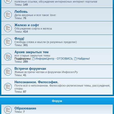
полезные ссылки, обсуждение интернесных интернет порталов
Темы:
149
Любовь
Дела амурные и все такое :love:
Темы:
76
Железо и софт
Обсуждение софта и железа
Темы:
414
Флуд!
Свобода слова и мысли (в разумных пределах)
Темы:
301
Архив закрытых тем
все старые закрытые темы
Подфорумы:
ИнформЦентр - ОТЗОВИСЬ
,
Найдены!
Темы:
289
Встречи форумчан
Живые встречи чатлан и форумчан Инфосел.Ру
Темы:
41
Непознанное. Философия.
Почти всё о непознанном. Философско-религиозные темы, рассуждения,
споры.
Темы:
87
Форум
Образование
Темы:
7