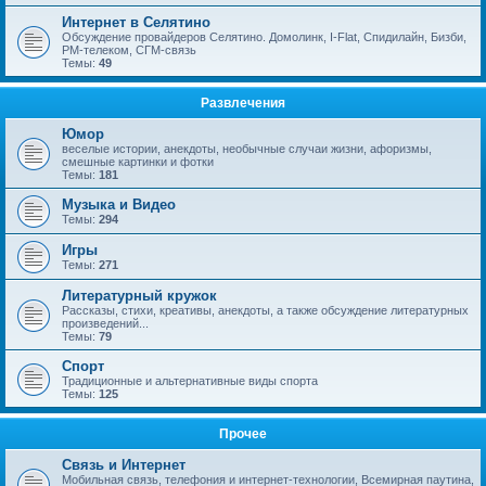
Интернет в Селятино
Обсуждение провайдеров Селятино. Домолинк, I-Flat, Спидилайн, Бизби,
РМ-телеком, СГМ-связь
Темы:
49
Развлечения
Юмор
веселые истории, анекдоты, необычные случаи жизни, афоризмы,
смешные картинки и фотки
Темы:
181
Музыка и Видео
Темы:
294
Игры
Темы:
271
Литературный кружок
Рассказы, стихи, креативы, анекдоты, а также обсуждение литературных
произведений...
Темы:
79
Спорт
Традиционные и альтернативные виды спорта
Темы:
125
Прочее
Связь и Интернет
Мобильная связь, телефония и интернет-технологии, Всемирная паутина,