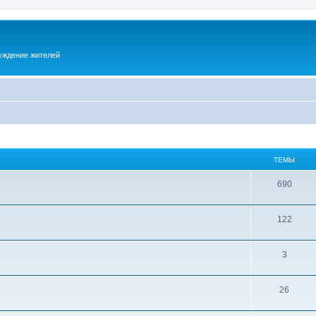
суждение жителей
ТЕМЫ
690
122
3
26