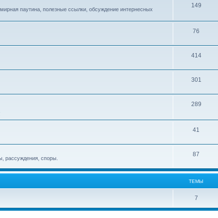
149
емирная паутина, полезные ссылки, обсуждение интернесных
76
414
301
289
!
41
87
, рассуждения, споры.
ТЕМЫ
7