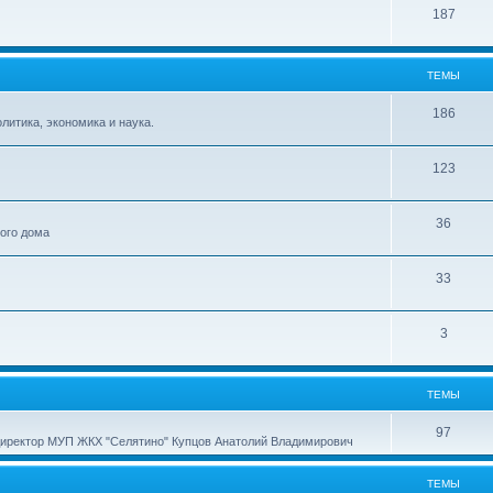
187
ТЕМЫ
186
итика, экономика и наука.
123
36
ного дома
33
3
ТЕМЫ
97
директор МУП ЖКХ "Селятино" Купцов Анатолий Владимирович
ТЕМЫ