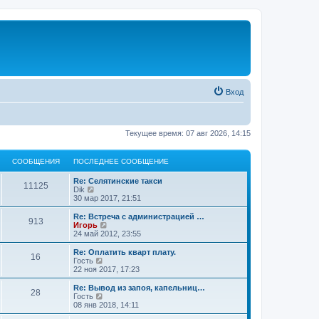
Вход
Текущее время: 07 авг 2026, 14:15
СООБЩЕНИЯ
ПОСЛЕДНЕЕ СООБЩЕНИЕ
Re: Селятинские такси
11125
П
Dik
е
30 мар 2017, 21:51
р
е
Re: Встреча с администрацией …
913
й
П
Игорь
т
е
24 май 2012, 23:55
и
р
к
е
Re: Оплатить кварт плату.
16
п
й
П
Гость
о
т
е
22 ноя 2017, 17:23
с
и
р
л
к
е
Re: Вывод из запоя, капельниц…
е
28
п
й
П
Гость
д
о
т
е
08 янв 2018, 14:11
н
с
и
р
е
л