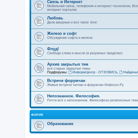
Связь и Интернет
Мобильная связь, телефония и интернет-технологии, Вс
интернет порталов
Любовь
Дела амурные и все такое :love:
Железо и софт
Обсуждение софта и железа
Флуд!
Свобода слова и мысли (в разумных пределах)
Архив закрытых тем
все старые закрытые темы
Подфорумы:
ИнформЦентр - ОТЗОВИСЬ
,
Найдены
Встречи форумчан
Живые встречи чатлан и форумчан Инфосел.Ру
Непознанное. Философия.
Почти всё о непознанном. Философско-религиозные темы
ФОРУМ
Образование