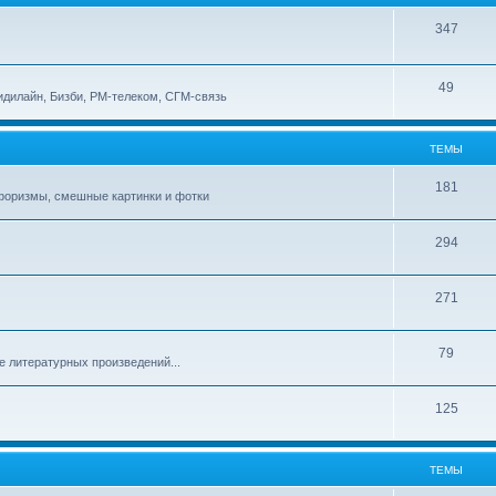
347
49
идилайн, Бизби, РМ-телеком, СГМ-связь
ТЕМЫ
181
афоризмы, смешные картинки и фотки
294
271
79
е литературных произведений...
125
ТЕМЫ