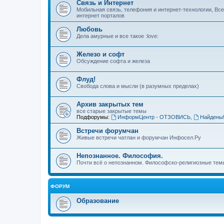
Связь и Интернет
Мобильная связь, телефония и интернет-технологии, Вс
интернет порталов
Любовь
Дела амурные и все такое :love:
Железо и софт
Обсуждение софта и железа
Флуд!
Свобода слова и мысли (в разумных пределах)
Архив закрытых тем
все старые закрытые темы
Подфорумы:
ИнформЦентр - ОТЗОВИСЬ
,
Найдены
Встречи форумчан
Живые встречи чатлан и форумчан Инфосел.Ру
Непознанное. Философия.
Почти всё о непознанном. Философско-религиозные темы
ФОРУМ
Образование