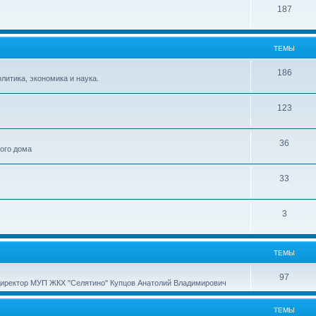
187
ТЕМЫ
186
итика, экономика и наука.
123
36
ного дома
33
3
ТЕМЫ
97
директор МУП ЖКХ "Селятино" Купцов Анатолий Владимирович
ТЕМЫ