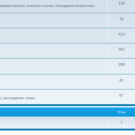
149
емирная паутина, полезные ссылки, обсуждение интернесных
76
414
301
289
!
41
87
, рассуждения, споры.
ТЕМЫ
7