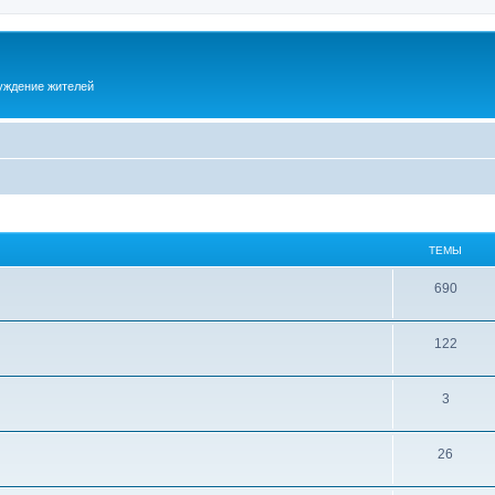
суждение жителей
ТЕМЫ
690
122
3
26