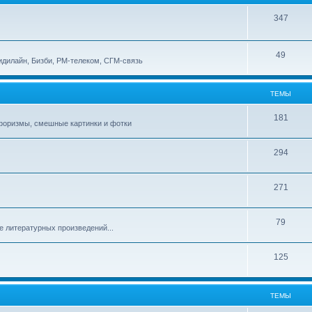
347
49
идилайн, Бизби, РМ-телеком, СГМ-связь
ТЕМЫ
181
афоризмы, смешные картинки и фотки
294
271
79
е литературных произведений...
125
ТЕМЫ