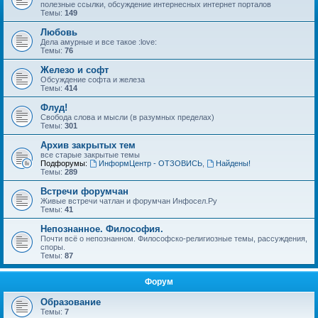
полезные ссылки, обсуждение интернесных интернет порталов
Темы:
149
Любовь
Дела амурные и все такое :love:
Темы:
76
Железо и софт
Обсуждение софта и железа
Темы:
414
Флуд!
Свобода слова и мысли (в разумных пределах)
Темы:
301
Архив закрытых тем
все старые закрытые темы
Подфорумы:
ИнформЦентр - ОТЗОВИСЬ
,
Найдены!
Темы:
289
Встречи форумчан
Живые встречи чатлан и форумчан Инфосел.Ру
Темы:
41
Непознанное. Философия.
Почти всё о непознанном. Философско-религиозные темы, рассуждения,
споры.
Темы:
87
Форум
Образование
Темы:
7