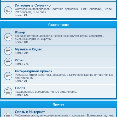
Интернет в Селятино
Обсуждение провайдеров Селятино. Домолинк, I-Flat, Спидилайн, Бизби,
РМ-телеком, СГМ-связь
Темы:
49
Развлечения
Юмор
веселые истории, анекдоты, необычные случаи жизни, афоризмы,
смешные картинки и фотки
Темы:
181
Музыка и Видео
Темы:
294
Игры
Темы:
271
Литературный кружок
Рассказы, стихи, креативы, анекдоты, а также обсуждение литературных
произведений...
Темы:
79
Спорт
Традиционные и альтернативные виды спорта
Темы:
125
Прочее
Связь и Интернет
Мобильная связь, телефония и интернет-технологии, Всемирная паутина,