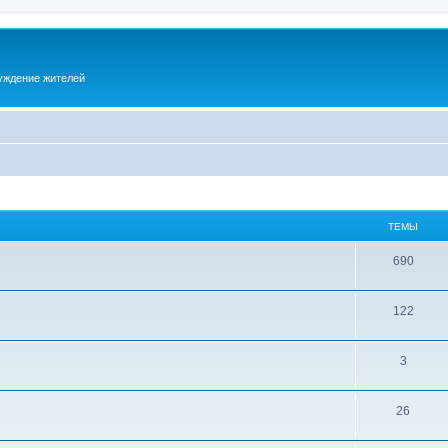
суждение жителей
ТЕМЫ
690
122
3
26