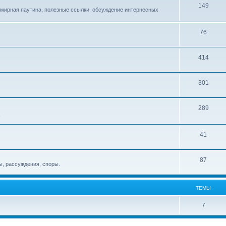
149
емирная паутина, полезные ссылки, обсуждение интернесных
76
414
301
289
!
41
87
, рассуждения, споры.
ТЕМЫ
7