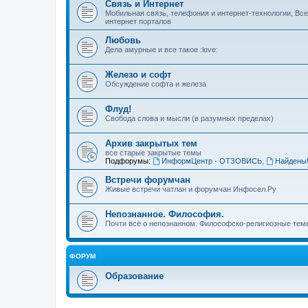
Связь и Интернет
Мобильная связь, телефония и интернет-технологии, Вс
интернет порталов
Любовь
Дела амурные и все такое :love:
Железо и софт
Обсуждение софта и железа
Флуд!
Свобода слова и мысли (в разумных пределах)
Архив закрытых тем
все старые закрытые темы
Подфорумы:
ИнформЦентр - ОТЗОВИСЬ
,
Найдены
Встречи форумчан
Живые встречи чатлан и форумчан Инфосел.Ру
Непознанное. Философия.
Почти всё о непознанном. Философско-религиозные темы
ФОРУМ
Образование