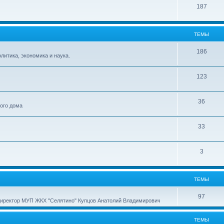
187
ТЕМЫ
186
итика, экономика и наука.
123
36
ного дома
33
3
ТЕМЫ
97
директор МУП ЖКХ "Селятино" Купцов Анатолий Владимирович
ТЕМЫ