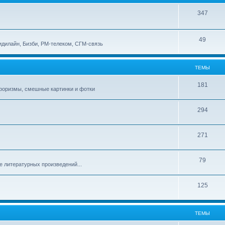
347
49
идилайн, Бизби, РМ-телеком, СГМ-связь
ТЕМЫ
181
афоризмы, смешные картинки и фотки
294
271
79
е литературных произведений...
125
ТЕМЫ