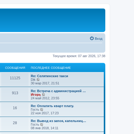
Вход
Текущее время: 07 авг 2026, 17:38
СООБЩЕНИЯ
ПОСЛЕДНЕЕ СООБЩЕНИЕ
Re: Селятинские такси
11125
П
Dik
е
30 мар 2017, 21:51
р
е
Re: Встреча с администрацией …
913
й
П
Игорь
т
е
24 май 2012, 23:55
и
р
к
е
Re: Оплатить кварт плату.
16
п
й
П
Гость
о
т
е
22 ноя 2017, 17:23
с
и
р
л
к
е
Re: Вывод из запоя, капельниц…
е
28
п
й
П
Гость
д
о
т
е
08 янв 2018, 14:11
н
с
и
р
е
л