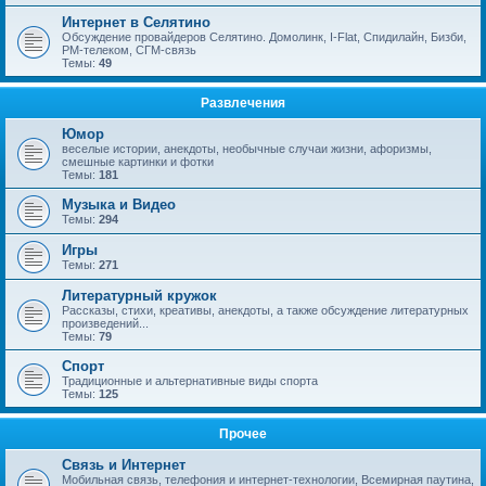
Интернет в Селятино
Обсуждение провайдеров Селятино. Домолинк, I-Flat, Спидилайн, Бизби,
РМ-телеком, СГМ-связь
Темы:
49
Развлечения
Юмор
веселые истории, анекдоты, необычные случаи жизни, афоризмы,
смешные картинки и фотки
Темы:
181
Музыка и Видео
Темы:
294
Игры
Темы:
271
Литературный кружок
Рассказы, стихи, креативы, анекдоты, а также обсуждение литературных
произведений...
Темы:
79
Спорт
Традиционные и альтернативные виды спорта
Темы:
125
Прочее
Связь и Интернет
Мобильная связь, телефония и интернет-технологии, Всемирная паутина,