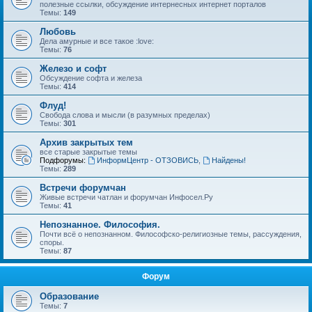
полезные ссылки, обсуждение интернесных интернет порталов
Темы:
149
Любовь
Дела амурные и все такое :love:
Темы:
76
Железо и софт
Обсуждение софта и железа
Темы:
414
Флуд!
Свобода слова и мысли (в разумных пределах)
Темы:
301
Архив закрытых тем
все старые закрытые темы
Подфорумы:
ИнформЦентр - ОТЗОВИСЬ
,
Найдены!
Темы:
289
Встречи форумчан
Живые встречи чатлан и форумчан Инфосел.Ру
Темы:
41
Непознанное. Философия.
Почти всё о непознанном. Философско-религиозные темы, рассуждения,
споры.
Темы:
87
Форум
Образование
Темы:
7