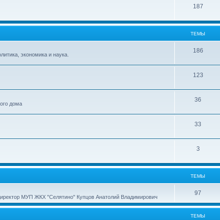
187
ТЕМЫ
186
итика, экономика и наука.
123
36
ного дома
33
3
ТЕМЫ
97
директор МУП ЖКХ "Селятино" Купцов Анатолий Владимирович
ТЕМЫ