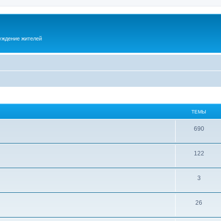
суждение жителей
ТЕМЫ
690
122
3
26