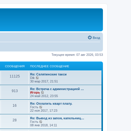
Вход
Текущее время: 07 авг 2026, 03:53
СООБЩЕНИЯ
ПОСЛЕДНЕЕ СООБЩЕНИЕ
Re: Селятинские такси
11125
П
Dik
е
30 мар 2017, 21:51
р
е
Re: Встреча с администрацией …
913
й
П
Игорь
т
е
24 май 2012, 23:55
и
р
к
е
Re: Оплатить кварт плату.
16
п
й
П
Гость
о
т
е
22 ноя 2017, 17:23
с
и
р
л
к
е
Re: Вывод из запоя, капельниц…
е
28
п
й
П
Гость
д
о
т
е
08 янв 2018, 14:11
н
с
и
р
е
л