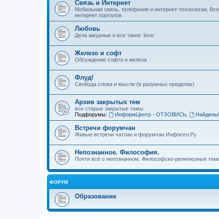
Связь и Интернет
Мобильная связь, телефония и интернет-технологии, Вс
интернет порталов
Любовь
Дела амурные и все такое :love:
Железо и софт
Обсуждение софта и железа
Флуд!
Свобода слова и мысли (в разумных пределах)
Архив закрытых тем
все старые закрытые темы
Подфорумы:
ИнформЦентр - ОТЗОВИСЬ
,
Найдены
Встречи форумчан
Живые встречи чатлан и форумчан Инфосел.Ру
Непознанное. Философия.
Почти всё о непознанном. Философско-религиозные темы
ФОРУМ
Образование