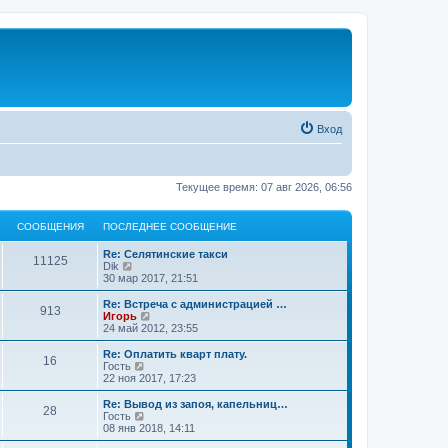
Вход
Текущее время: 07 авг 2026, 06:56
СООБЩЕНИЯ
ПОСЛЕДНЕЕ СООБЩЕНИЕ
Re: Селятинские такси
11125
П
Dik
е
30 мар 2017, 21:51
р
е
Re: Встреча с администрацией …
913
й
П
Игорь
т
е
24 май 2012, 23:55
и
р
к
е
Re: Оплатить кварт плату.
16
п
й
П
Гость
о
т
е
22 ноя 2017, 17:23
с
и
р
л
к
е
Re: Вывод из запоя, капельниц…
е
28
п
й
П
Гость
д
о
т
е
08 янв 2018, 14:11
н
с
и
р
е
л