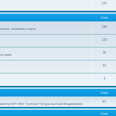
187
ТЕМЫ
186
итика, экономика и наука.
123
36
ного дома
33
3
ТЕМЫ
97
директор МУП ЖКХ "Селятино" Купцов Анатолий Владимирович
ТЕМЫ