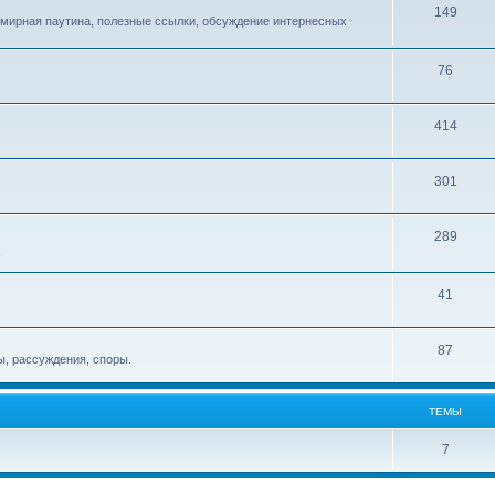
149
емирная паутина, полезные ссылки, обсуждение интернесных
76
414
301
289
!
41
87
, рассуждения, споры.
ТЕМЫ
7