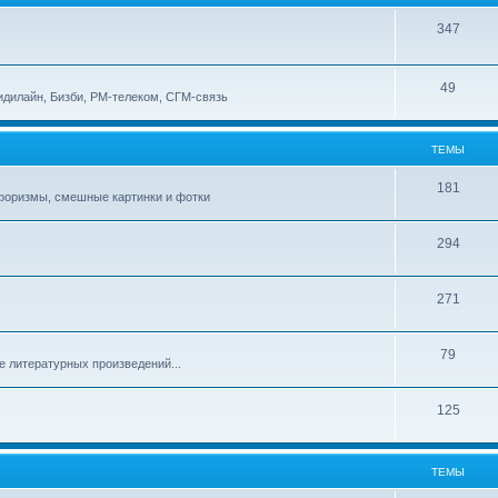
347
49
идилайн, Бизби, РМ-телеком, СГМ-связь
ТЕМЫ
181
афоризмы, смешные картинки и фотки
294
271
79
е литературных произведений...
125
ТЕМЫ