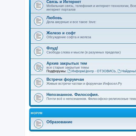
Связь и Интернет
Мобильная связь, телефония и интернет-технологии, Вс
интернет порталов
Любовь
Дела амурные и все такое :love:
Железо и софт
Обсуждение софта и железа
Флуд!
Свобода слова и мысли (в разумных пределах)
Архив закрытых тем
все старые закрытые темы
Подфорумы:
ИнформЦентр - ОТЗОВИСЬ
,
Найдены
Встречи форумчан
Живые встречи чатлан и форумчан Инфосел.Ру
Непознанное. Философия.
Почти всё о непознанном. Философско-религиозные темы
ФОРУМ
Образование