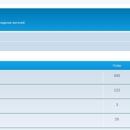
суждение жителей
ТЕМЫ
690
122
3
26