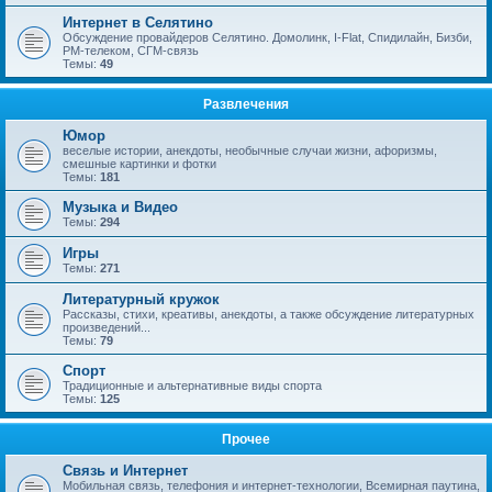
Интернет в Селятино
Обсуждение провайдеров Селятино. Домолинк, I-Flat, Спидилайн, Бизби,
РМ-телеком, СГМ-связь
Темы:
49
Развлечения
Юмор
веселые истории, анекдоты, необычные случаи жизни, афоризмы,
смешные картинки и фотки
Темы:
181
Музыка и Видео
Темы:
294
Игры
Темы:
271
Литературный кружок
Рассказы, стихи, креативы, анекдоты, а также обсуждение литературных
произведений...
Темы:
79
Спорт
Традиционные и альтернативные виды спорта
Темы:
125
Прочее
Связь и Интернет
Мобильная связь, телефония и интернет-технологии, Всемирная паутина,