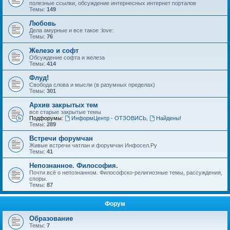
полезные ссылки, обсуждение интернесных интернет порталов
Темы:
149
Любовь
Дела амурные и все такое :love:
Темы:
76
Железо и софт
Обсуждение софта и железа
Темы:
414
Флуд!
Свобода слова и мысли (в разумных пределах)
Темы:
301
Архив закрытых тем
все старые закрытые темы
Подфорумы:
ИнформЦентр - ОТЗОВИСЬ
,
Найдены!
Темы:
289
Встречи форумчан
Живые встречи чатлан и форумчан Инфосел.Ру
Темы:
41
Непознанное. Философия.
Почти всё о непознанном. Философско-религиозные темы, рассуждения,
споры.
Темы:
87
Форум
Образование
Темы:
7