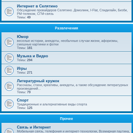
Интернет в Селятино
Обсуждение провайдеров Селятино. Домолинк, I-Flat, Спидилайн, Бизби,
РМ-телеком, СГМ-связь
Темы:
49
Развлечения
Юмор
веселые истории, анекдоты, необычные случаи жизни, афоризмы,
смешные картинки и фотки
Темы:
181
Музыка и Видео
Темы:
294
Игры
Темы:
271
Литературный кружок
Рассказы, стихи, креативы, анекдоты, а также обсуждение литературных
произведений...
Темы:
79
Спорт
Традиционные и альтернативные виды спорта
Темы:
125
Прочее
Связь и Интернет
Мобильная связь, телефония и интернет-технологии, Всемирная паутина,