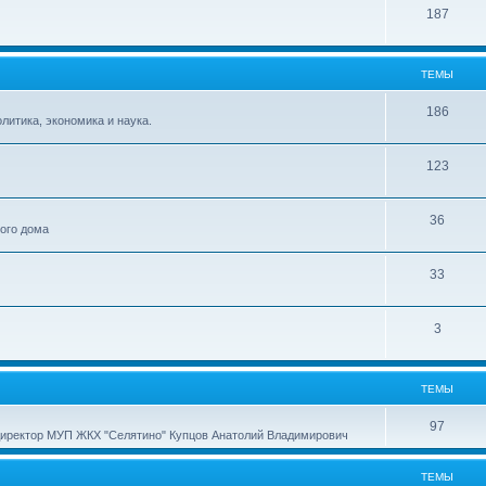
187
ТЕМЫ
186
итика, экономика и наука.
123
36
ного дома
33
3
ТЕМЫ
97
директор МУП ЖКХ "Селятино" Купцов Анатолий Владимирович
ТЕМЫ