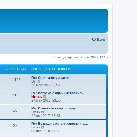
Вход
Текущее время: 06 авг 2026, 13:15
СООБЩЕНИЯ
ПОСЛЕДНЕЕ СООБЩЕНИЕ
Re: Селятинские такси
11125
П
Dik
е
30 мар 2017, 21:51
р
е
Re: Встреча с администрацией …
913
й
П
Игорь
т
е
24 май 2012, 23:55
и
р
к
е
Re: Оплатить кварт плату.
16
п
й
П
Гость
о
т
е
22 ноя 2017, 17:23
с
и
р
л
к
е
Re: Вывод из запоя, капельниц…
е
28
п
й
П
Гость
д
о
т
е
08 янв 2018, 14:11
н
с
и
р
е
л