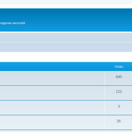
суждение жителей
ТЕМЫ
690
122
3
26