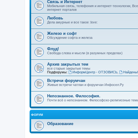
Связь и Интернет
Мобильная связь, телефония и интернет-технологии, Вс
интернет порталов
Любовь
Дела амурные и все такое :love:
Железо и софт
Обсуждение софта и железа
Флуд!
Свобода слова и мысли (в разумных пределах)
Архив закрытых тем
все старые закрытые темы
Подфорумы:
ИнформЦентр - ОТЗОВИСЬ
,
Найдены
Встречи форумчан
Живые встречи чатлан и форумчан Инфосел.Ру
Непознанное. Философия.
Почти всё о непознанном. Философско-религиозные темы
ФОРУМ
Образование