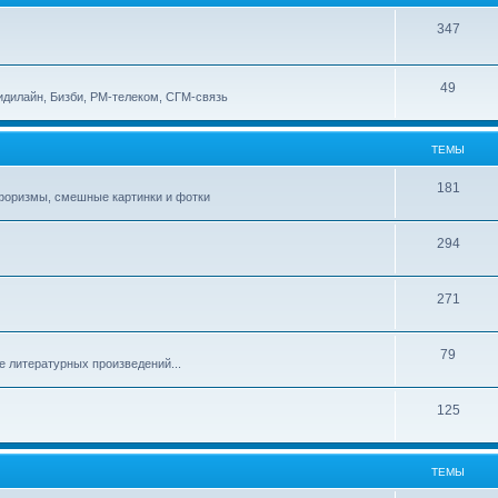
347
49
идилайн, Бизби, РМ-телеком, СГМ-связь
ТЕМЫ
181
афоризмы, смешные картинки и фотки
294
271
79
е литературных произведений...
125
ТЕМЫ