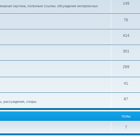
149
емирная паутина, полезные ссылки, обсуждение интернесных
76
414
301
289
!
41
87
, рассуждения, споры.
ТЕМЫ
7