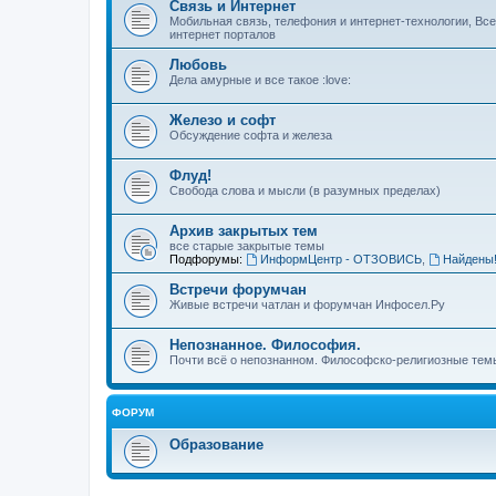
Связь и Интернет
Мобильная связь, телефония и интернет-технологии, Вс
интернет порталов
Любовь
Дела амурные и все такое :love:
Железо и софт
Обсуждение софта и железа
Флуд!
Свобода слова и мысли (в разумных пределах)
Архив закрытых тем
все старые закрытые темы
Подфорумы:
ИнформЦентр - ОТЗОВИСЬ
,
Найдены
Встречи форумчан
Живые встречи чатлан и форумчан Инфосел.Ру
Непознанное. Философия.
Почти всё о непознанном. Философско-религиозные темы
ФОРУМ
Образование