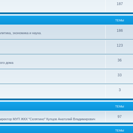
187
ТЕМЫ
186
итика, экономика и наука.
123
36
ного дома
33
3
ТЕМЫ
97
директор МУП ЖКХ "Селятино" Купцов Анатолий Владимирович
ТЕМЫ