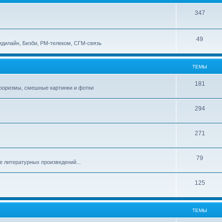
347
49
идилайн, Бизби, РМ-телеком, СГМ-связь
ТЕМЫ
181
афоризмы, смешные картинки и фотки
294
271
79
е литературных произведений...
125
ТЕМЫ