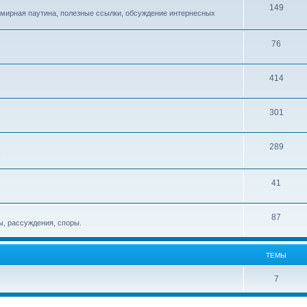
149
емирная паутина, полезные ссылки, обсуждение интернесных
76
414
301
289
!
41
87
, рассуждения, споры.
ТЕМЫ
7