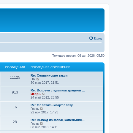
Вход
Текущее время: 06 авг 2026, 05:50
СООБЩЕНИЯ
ПОСЛЕДНЕЕ СООБЩЕНИЕ
Re: Селятинские такси
11125
П
Dik
е
30 мар 2017, 21:51
р
е
Re: Встреча с администрацией …
913
й
П
Игорь
т
е
24 май 2012, 23:55
и
р
к
е
Re: Оплатить кварт плату.
16
п
й
П
Гость
о
т
е
22 ноя 2017, 17:23
с
и
р
л
к
е
Re: Вывод из запоя, капельниц…
е
28
п
й
П
Гость
д
о
т
е
08 янв 2018, 14:11
н
с
и
р
е
л