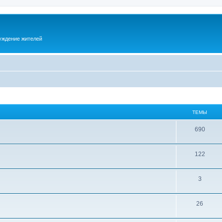
суждение жителей
ТЕМЫ
690
122
3
26