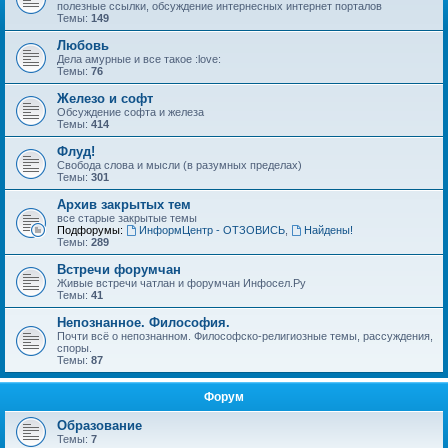
полезные ссылки, обсуждение интернесных интернет порталов
Темы:
149
Любовь
Дела амурные и все такое :love:
Темы:
76
Железо и софт
Обсуждение софта и железа
Темы:
414
Флуд!
Свобода слова и мысли (в разумных пределах)
Темы:
301
Архив закрытых тем
все старые закрытые темы
Подфорумы:
ИнформЦентр - ОТЗОВИСЬ
,
Найдены!
Темы:
289
Встречи форумчан
Живые встречи чатлан и форумчан Инфосел.Ру
Темы:
41
Непознанное. Философия.
Почти всё о непознанном. Философско-религиозные темы, рассуждения,
споры.
Темы:
87
Форум
Образование
Темы:
7