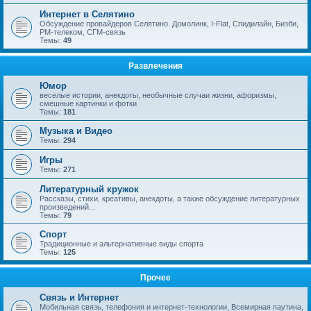
Интернет в Селятино
Обсуждение провайдеров Селятино. Домолинк, I-Flat, Спидилайн, Бизби,
РМ-телеком, СГМ-связь
Темы:
49
Развлечения
Юмор
веселые истории, анекдоты, необычные случаи жизни, афоризмы,
смешные картинки и фотки
Темы:
181
Музыка и Видео
Темы:
294
Игры
Темы:
271
Литературный кружок
Рассказы, стихи, креативы, анекдоты, а также обсуждение литературных
произведений...
Темы:
79
Спорт
Традиционные и альтернативные виды спорта
Темы:
125
Прочее
Связь и Интернет
Мобильная связь, телефония и интернет-технологии, Всемирная паутина,