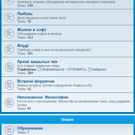
полезные ссылки, обсуждение интернесных интернет порталов
Темы:
149
Любовь
Дела амурные и все такое :love:
Темы:
76
Железо и софт
Обсуждение софта и железа
Темы:
414
Флуд!
Свобода слова и мысли (в разумных пределах)
Темы:
301
Архив закрытых тем
все старые закрытые темы
Подфорумы:
ИнформЦентр - ОТЗОВИСЬ
,
Найдены!
Темы:
289
Встречи форумчан
Живые встречи чатлан и форумчан Инфосел.Ру
Темы:
41
Непознанное. Философия.
Почти всё о непознанном. Философско-религиозные темы, рассуждения,
споры.
Темы:
87
Форум
Образование
Темы:
7