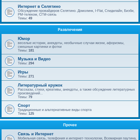
Интернет в Селятино
Обсуждение провайдеров Селятино. Домолинк, I-Flat, Спидилайн, Бизби,
РМ-телеком, СГМ-связь
Темы:
49
Развлечения
Юмор
веселые истории, анекдоты, необычные случаи жизни, афоризмы,
смешные картинки и фотки
Темы:
181
Музыка и Видео
Темы:
294
Игры
Темы:
271
Литературный кружок
Рассказы, стихи, креативы, анекдоты, а также обсуждение литературных
произведений...
Темы:
79
Спорт
Традиционные и альтернативные виды спорта
Темы:
125
Прочее
Связь и Интернет
Мобильная связь, телефония и интернет-технологии, Всемирная паутина,