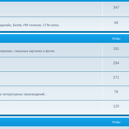
347
49
идилайн, Бизби, РМ-телеком, СГМ-связь
ТЕМЫ
181
афоризмы, смешные картинки и фотки
294
271
79
е литературных произведений...
125
ТЕМЫ