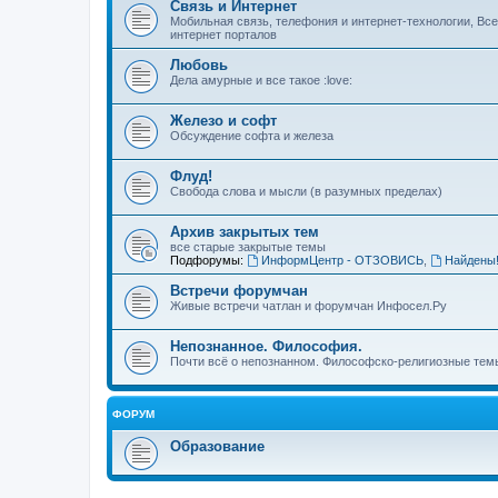
Связь и Интернет
Мобильная связь, телефония и интернет-технологии, Вс
интернет порталов
Любовь
Дела амурные и все такое :love:
Железо и софт
Обсуждение софта и железа
Флуд!
Свобода слова и мысли (в разумных пределах)
Архив закрытых тем
все старые закрытые темы
Подфорумы:
ИнформЦентр - ОТЗОВИСЬ
,
Найдены
Встречи форумчан
Живые встречи чатлан и форумчан Инфосел.Ру
Непознанное. Философия.
Почти всё о непознанном. Философско-религиозные темы
ФОРУМ
Образование