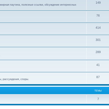
149
емирная паутина, полезные ссылки, обсуждение интернесных
76
414
301
289
!
41
87
, рассуждения, споры.
ТЕМЫ
7