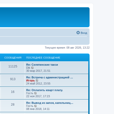
Вход
Текущее время: 08 авг 2026, 13:22
СООБЩЕНИЯ
ПОСЛЕДНЕЕ СООБЩЕНИЕ
Re: Селятинские такси
11125
П
Dik
е
30 мар 2017, 21:51
р
е
Re: Встреча с администрацией …
913
й
П
Игорь
т
е
24 май 2012, 23:55
и
р
к
е
Re: Оплатить кварт плату.
16
п
й
П
Гость
о
т
е
22 ноя 2017, 17:23
с
и
р
л
к
е
Re: Вывод из запоя, капельниц…
е
28
п
й
П
Гость
д
о
т
е
08 янв 2018, 14:11
н
с
и
р
е
л