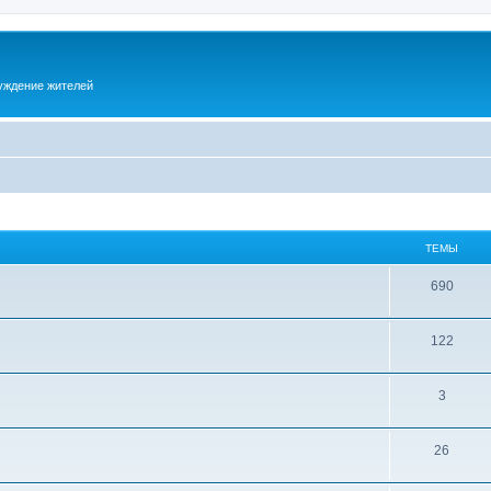
суждение жителей
ТЕМЫ
690
122
3
26