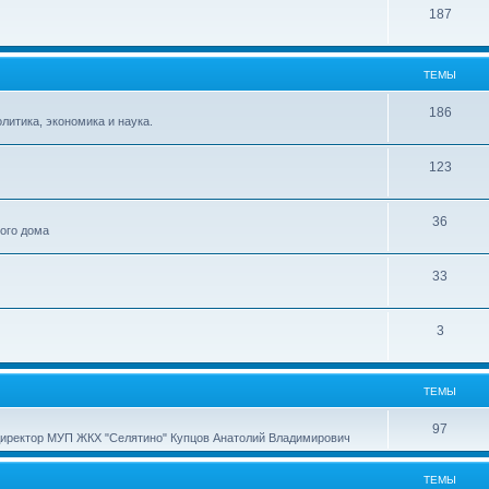
187
ТЕМЫ
186
итика, экономика и наука.
123
36
ного дома
33
3
ТЕМЫ
97
директор МУП ЖКХ "Селятино" Купцов Анатолий Владимирович
ТЕМЫ