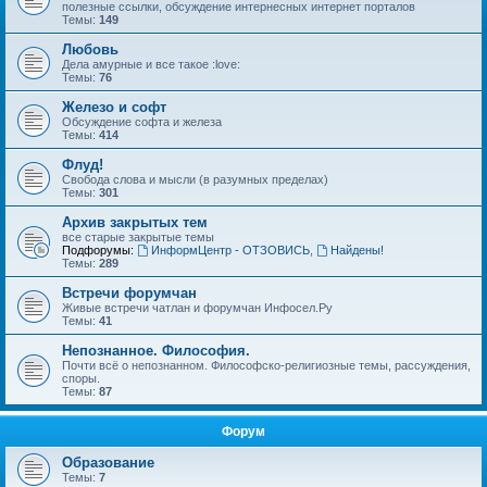
полезные ссылки, обсуждение интернесных интернет порталов
Темы:
149
Любовь
Дела амурные и все такое :love:
Темы:
76
Железо и софт
Обсуждение софта и железа
Темы:
414
Флуд!
Свобода слова и мысли (в разумных пределах)
Темы:
301
Архив закрытых тем
все старые закрытые темы
Подфорумы:
ИнформЦентр - ОТЗОВИСЬ
,
Найдены!
Темы:
289
Встречи форумчан
Живые встречи чатлан и форумчан Инфосел.Ру
Темы:
41
Непознанное. Философия.
Почти всё о непознанном. Философско-религиозные темы, рассуждения,
споры.
Темы:
87
Форум
Образование
Темы:
7