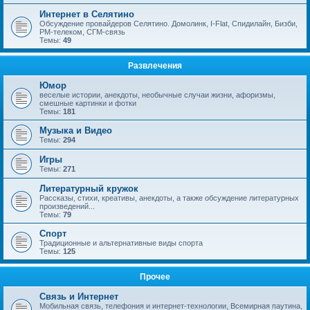
Интернет в Селятино
Обсуждение провайдеров Селятино. Домолинк, I-Flat, Спидилайн, Бизби,
РМ-телеком, СГМ-связь
Темы:
49
Развлечения
Юмор
веселые истории, анекдоты, необычные случаи жизни, афоризмы,
смешные картинки и фотки
Темы:
181
Музыка и Видео
Темы:
294
Игры
Темы:
271
Литературный кружок
Рассказы, стихи, креативы, анекдоты, а также обсуждение литературных
произведений...
Темы:
79
Спорт
Традиционные и альтернативные виды спорта
Темы:
125
Прочее
Связь и Интернет
Мобильная связь, телефония и интернет-технологии, Всемирная паутина,