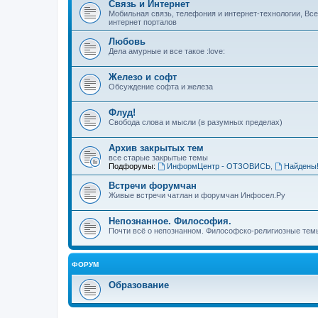
Связь и Интернет
Мобильная связь, телефония и интернет-технологии, Вс
интернет порталов
Любовь
Дела амурные и все такое :love:
Железо и софт
Обсуждение софта и железа
Флуд!
Свобода слова и мысли (в разумных пределах)
Архив закрытых тем
все старые закрытые темы
Подфорумы:
ИнформЦентр - ОТЗОВИСЬ
,
Найдены
Встречи форумчан
Живые встречи чатлан и форумчан Инфосел.Ру
Непознанное. Философия.
Почти всё о непознанном. Философско-религиозные темы
ФОРУМ
Образование