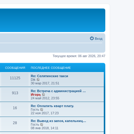
Вход
Текущее время: 06 авг 2026, 20:47
СООБЩЕНИЯ
ПОСЛЕДНЕЕ СООБЩЕНИЕ
Re: Селятинские такси
11125
П
Dik
е
30 мар 2017, 21:51
р
е
Re: Встреча с администрацией …
913
й
П
Игорь
т
е
24 май 2012, 23:55
и
р
к
е
Re: Оплатить кварт плату.
16
п
й
П
Гость
о
т
е
22 ноя 2017, 17:23
с
и
р
л
к
е
Re: Вывод из запоя, капельниц…
е
28
п
й
П
Гость
д
о
т
е
08 янв 2018, 14:11
н
с
и
р
е
л