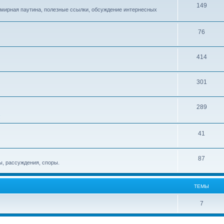
149
емирная паутина, полезные ссылки, обсуждение интернесных
76
414
301
289
!
41
87
, рассуждения, споры.
ТЕМЫ
7