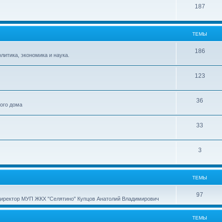
187
ТЕМЫ
186
итика, экономика и наука.
123
36
ного дома
33
3
ТЕМЫ
97
директор МУП ЖКХ "Селятино" Купцов Анатолий Владимирович
ТЕМЫ