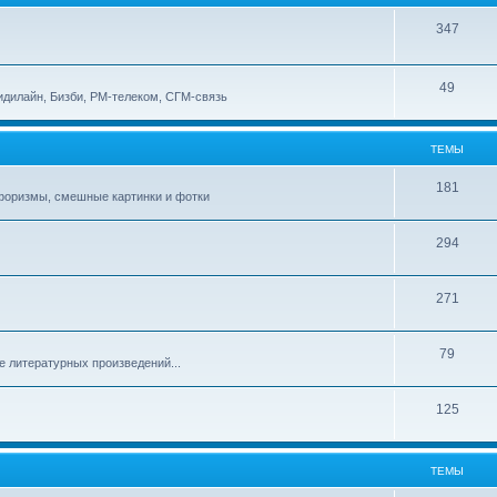
347
49
идилайн, Бизби, РМ-телеком, СГМ-связь
ТЕМЫ
181
афоризмы, смешные картинки и фотки
294
271
79
е литературных произведений...
125
ТЕМЫ