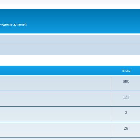
суждение жителей
ТЕМЫ
690
122
3
26