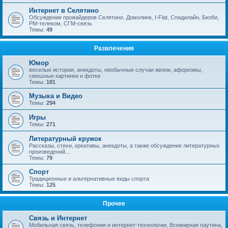
Интернет в Селятино
Обсуждение провайдеров Селятино. Домолинк, I-Flat, Спидилайн, Бизби,
РМ-телеком, СГМ-связь
Темы:
49
Развлечения
Юмор
веселые истории, анекдоты, необычные случаи жизни, афоризмы,
смешные картинки и фотки
Темы:
181
Музыка и Видео
Темы:
294
Игры
Темы:
271
Литературный кружок
Рассказы, стихи, креативы, анекдоты, а также обсуждение литературных
произведений...
Темы:
79
Спорт
Традиционные и альтернативные виды спорта
Темы:
125
Прочее
Связь и Интернет
Мобильная связь, телефония и интернет-технологии, Всемирная паутина,