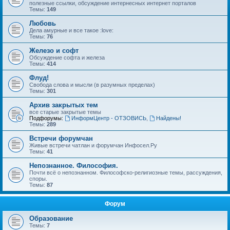
полезные ссылки, обсуждение интернесных интернет порталов
Темы:
149
Любовь
Дела амурные и все такое :love:
Темы:
76
Железо и софт
Обсуждение софта и железа
Темы:
414
Флуд!
Свобода слова и мысли (в разумных пределах)
Темы:
301
Архив закрытых тем
все старые закрытые темы
Подфорумы:
ИнформЦентр - ОТЗОВИСЬ
,
Найдены!
Темы:
289
Встречи форумчан
Живые встречи чатлан и форумчан Инфосел.Ру
Темы:
41
Непознанное. Философия.
Почти всё о непознанном. Философско-религиозные темы, рассуждения,
споры.
Темы:
87
Форум
Образование
Темы:
7