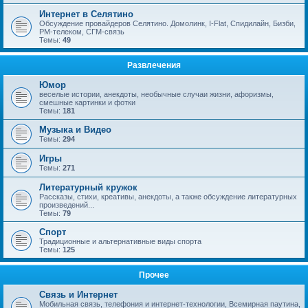
Интернет в Селятино
Обсуждение провайдеров Селятино. Домолинк, I-Flat, Спидилайн, Бизби,
РМ-телеком, СГМ-связь
Темы:
49
Развлечения
Юмор
веселые истории, анекдоты, необычные случаи жизни, афоризмы,
смешные картинки и фотки
Темы:
181
Музыка и Видео
Темы:
294
Игры
Темы:
271
Литературный кружок
Рассказы, стихи, креативы, анекдоты, а также обсуждение литературных
произведений...
Темы:
79
Спорт
Традиционные и альтернативные виды спорта
Темы:
125
Прочее
Связь и Интернет
Мобильная связь, телефония и интернет-технологии, Всемирная паутина,