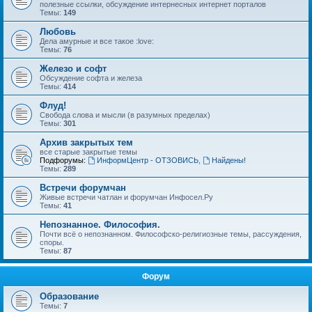
полезные ссылки, обсуждение интернесных интернет порталов
Темы:
149
Любовь
Дела амурные и все такое :love:
Темы:
76
Железо и софт
Обсуждение софта и железа
Темы:
414
Флуд!
Свобода слова и мысли (в разумных пределах)
Темы:
301
Архив закрытых тем
все старые закрытые темы
Подфорумы:
ИнформЦентр - ОТЗОВИСЬ
,
Найдены!
Темы:
289
Встречи форумчан
Живые встречи чатлан и форумчан Инфосел.Ру
Темы:
41
Непознанное. Философия.
Почти всё о непознанном. Философско-религиозные темы, рассуждения,
споры.
Темы:
87
Форум
Образование
Темы:
7