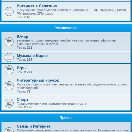
Интернет в Селятино
Обсуждение провайдеров Селятино. Домолинк, I-Flat, Спидилайн, Бизби,
РМ-телеком, СГМ-связь
Темы:
49
Развлечения
Юмор
веселые истории, анекдоты, необычные случаи жизни, афоризмы,
смешные картинки и фотки
Темы:
181
Музыка и Видео
Темы:
294
Игры
Темы:
271
Литературный кружок
Рассказы, стихи, креативы, анекдоты, а также обсуждение литературных
произведений...
Темы:
79
Спорт
Традиционные и альтернативные виды спорта
Темы:
125
Прочее
Связь и Интернет
Мобильная связь, телефония и интернет-технологии, Всемирная паутина,