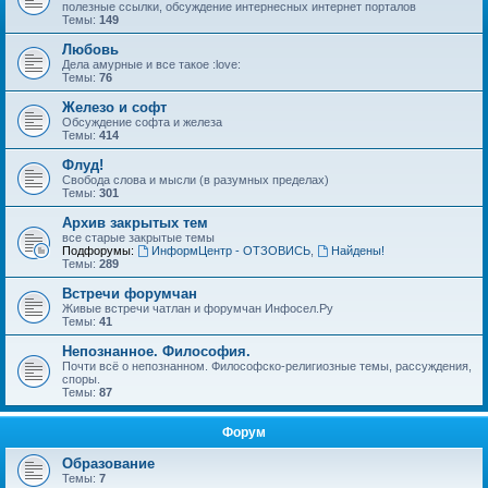
полезные ссылки, обсуждение интернесных интернет порталов
Темы:
149
Любовь
Дела амурные и все такое :love:
Темы:
76
Железо и софт
Обсуждение софта и железа
Темы:
414
Флуд!
Свобода слова и мысли (в разумных пределах)
Темы:
301
Архив закрытых тем
все старые закрытые темы
Подфорумы:
ИнформЦентр - ОТЗОВИСЬ
,
Найдены!
Темы:
289
Встречи форумчан
Живые встречи чатлан и форумчан Инфосел.Ру
Темы:
41
Непознанное. Философия.
Почти всё о непознанном. Философско-религиозные темы, рассуждения,
споры.
Темы:
87
Форум
Образование
Темы:
7