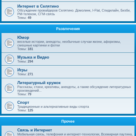
Интернет в Селятино
Обсуждение провайдеров Селятино. Домолинк, I-Flat, Спидилайн, Бизби,
РМ-телеком, СГМ-связь
Темы:
49
Развлечения
Юмор
веселые истории, анекдоты, необычные случаи жизни, афоризмы,
смешные картинки и фотки
Темы:
181
Музыка и Видео
Темы:
294
Игры
Темы:
271
Литературный кружок
Рассказы, стихи, креативы, анекдоты, а также обсуждение литературных
произведений...
Темы:
79
Спорт
Традиционные и альтернативные виды спорта
Темы:
125
Прочее
Связь и Интернет
Мобильная связь, телефония и интернет-технологии, Всемирная паутина,