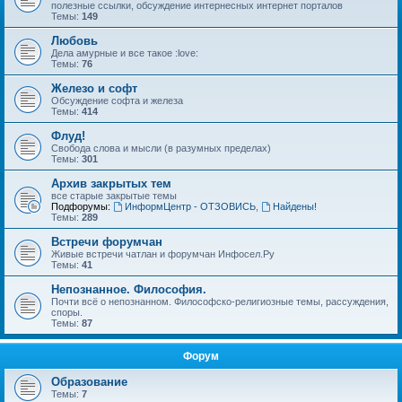
полезные ссылки, обсуждение интернесных интернет порталов
Темы:
149
Любовь
Дела амурные и все такое :love:
Темы:
76
Железо и софт
Обсуждение софта и железа
Темы:
414
Флуд!
Свобода слова и мысли (в разумных пределах)
Темы:
301
Архив закрытых тем
все старые закрытые темы
Подфорумы:
ИнформЦентр - ОТЗОВИСЬ
,
Найдены!
Темы:
289
Встречи форумчан
Живые встречи чатлан и форумчан Инфосел.Ру
Темы:
41
Непознанное. Философия.
Почти всё о непознанном. Философско-религиозные темы, рассуждения,
споры.
Темы:
87
Форум
Образование
Темы:
7