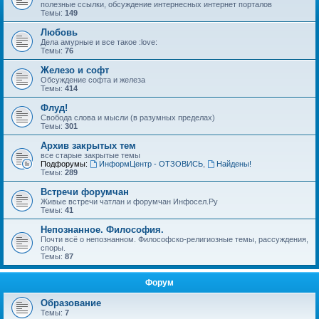
полезные ссылки, обсуждение интернесных интернет порталов
Темы:
149
Любовь
Дела амурные и все такое :love:
Темы:
76
Железо и софт
Обсуждение софта и железа
Темы:
414
Флуд!
Свобода слова и мысли (в разумных пределах)
Темы:
301
Архив закрытых тем
все старые закрытые темы
Подфорумы:
ИнформЦентр - ОТЗОВИСЬ
,
Найдены!
Темы:
289
Встречи форумчан
Живые встречи чатлан и форумчан Инфосел.Ру
Темы:
41
Непознанное. Философия.
Почти всё о непознанном. Философско-религиозные темы, рассуждения,
споры.
Темы:
87
Форум
Образование
Темы:
7