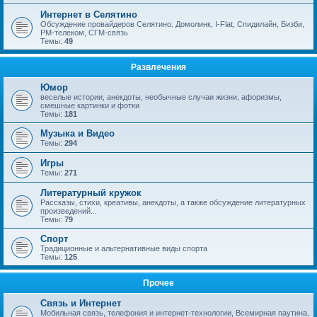
Интернет в Селятино
Обсуждение провайдеров Селятино. Домолинк, I-Flat, Спидилайн, Бизби,
РМ-телеком, СГМ-связь
Темы:
49
Развлечения
Юмор
веселые истории, анекдоты, необычные случаи жизни, афоризмы,
смешные картинки и фотки
Темы:
181
Музыка и Видео
Темы:
294
Игры
Темы:
271
Литературный кружок
Рассказы, стихи, креативы, анекдоты, а также обсуждение литературных
произведений...
Темы:
79
Спорт
Традиционные и альтернативные виды спорта
Темы:
125
Прочее
Связь и Интернет
Мобильная связь, телефония и интернет-технологии, Всемирная паутина,