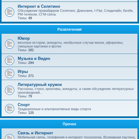
Интернет в Селятино
Обсуждение провайдеров Селятино. Домолинк, I-Flat, Спидилайн, Бизби,
РМ-телеком, СГМ-связь
Темы:
49
Развлечения
Юмор
веселые истории, анекдоты, необычные случаи жизни, афоризмы,
смешные картинки и фотки
Темы:
181
Музыка и Видео
Темы:
294
Игры
Темы:
271
Литературный кружок
Рассказы, стихи, креативы, анекдоты, а также обсуждение литературных
произведений...
Темы:
79
Спорт
Традиционные и альтернативные виды спорта
Темы:
125
Прочее
Связь и Интернет
Мобильная связь, телефония и интернет-технологии, Всемирная паутина,