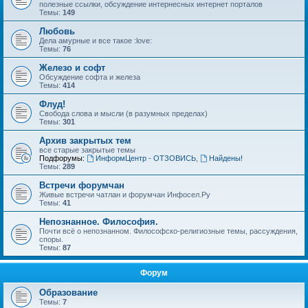
полезные ссылки, обсуждение интернесных интернет порталов
Темы:
149
Любовь
Дела амурные и все такое :love:
Темы:
76
Железо и софт
Обсуждение софта и железа
Темы:
414
Флуд!
Свобода слова и мысли (в разумных пределах)
Темы:
301
Архив закрытых тем
все старые закрытые темы
Подфорумы:
ИнформЦентр - ОТЗОВИСЬ
,
Найдены!
Темы:
289
Встречи форумчан
Живые встречи чатлан и форумчан Инфосел.Ру
Темы:
41
Непознанное. Философия.
Почти всё о непознанном. Философско-религиозные темы, рассуждения,
споры.
Темы:
87
Форум
Образование
Темы:
7