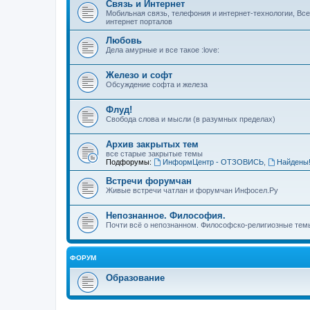
Связь и Интернет
Мобильная связь, телефония и интернет-технологии, Вс
интернет порталов
Любовь
Дела амурные и все такое :love:
Железо и софт
Обсуждение софта и железа
Флуд!
Свобода слова и мысли (в разумных пределах)
Архив закрытых тем
все старые закрытые темы
Подфорумы:
ИнформЦентр - ОТЗОВИСЬ
,
Найдены
Встречи форумчан
Живые встречи чатлан и форумчан Инфосел.Ру
Непознанное. Философия.
Почти всё о непознанном. Философско-религиозные темы
ФОРУМ
Образование