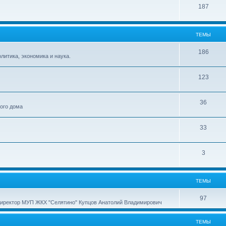
187
ТЕМЫ
186
итика, экономика и наука.
123
36
ного дома
33
3
ТЕМЫ
97
директор МУП ЖКХ "Селятино" Купцов Анатолий Владимирович
ТЕМЫ