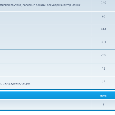
149
емирная паутина, полезные ссылки, обсуждение интернесных
76
414
301
289
!
41
87
, рассуждения, споры.
ТЕМЫ
7