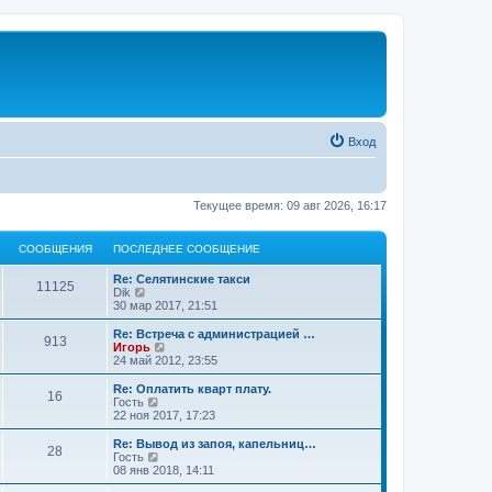
Вход
Текущее время: 09 авг 2026, 16:17
СООБЩЕНИЯ
ПОСЛЕДНЕЕ СООБЩЕНИЕ
Re: Селятинские такси
11125
П
Dik
е
30 мар 2017, 21:51
р
е
Re: Встреча с администрацией …
913
й
П
Игорь
т
е
24 май 2012, 23:55
и
р
к
е
Re: Оплатить кварт плату.
16
п
й
П
Гость
о
т
е
22 ноя 2017, 17:23
с
и
р
л
к
е
Re: Вывод из запоя, капельниц…
е
28
п
й
П
Гость
д
о
т
е
08 янв 2018, 14:11
н
с
и
р
е
л