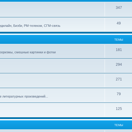
347
49
идилайн, Бизби, РМ-телеком, СГМ-связь
ТЕМЫ
181
афоризмы, смешные картинки и фотки
294
271
79
е литературных произведений...
125
ТЕМЫ