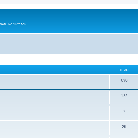
суждение жителей
ТЕМЫ
690
122
3
26