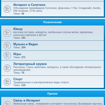
Интернет в Селятино
Обсуждение провайдеров Селятино. Домолинк, I-Flat, Спидилайн, Бизби,
РМ-телеком, СГМ-связь
Темы:
49
Развлечения
Юмор
веселые истории, анекдоты, необычные случаи жизни, афоризмы,
смешные картинки и фотки
Темы:
181
Музыка и Видео
Темы:
294
Игры
Темы:
271
Литературный кружок
Рассказы, стихи, креативы, анекдоты, а также обсуждение литературных
произведений...
Темы:
79
Спорт
Традиционные и альтернативные виды спорта
Темы:
125
Прочее
Связь и Интернет
Мобильная связь, телефония и интернет-технологии, Всемирная паутина,