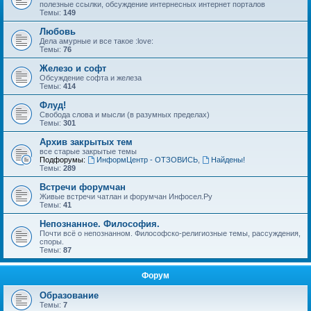
полезные ссылки, обсуждение интернесных интернет порталов
Темы:
149
Любовь
Дела амурные и все такое :love:
Темы:
76
Железо и софт
Обсуждение софта и железа
Темы:
414
Флуд!
Свобода слова и мысли (в разумных пределах)
Темы:
301
Архив закрытых тем
все старые закрытые темы
Подфорумы:
ИнформЦентр - ОТЗОВИСЬ
,
Найдены!
Темы:
289
Встречи форумчан
Живые встречи чатлан и форумчан Инфосел.Ру
Темы:
41
Непознанное. Философия.
Почти всё о непознанном. Философско-религиозные темы, рассуждения,
споры.
Темы:
87
Форум
Образование
Темы:
7