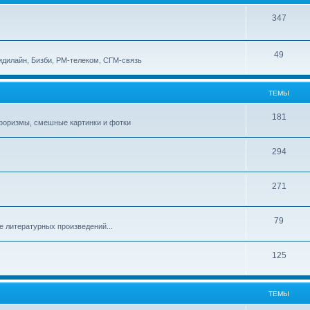
347
49
идилайн, Бизби, РМ-телеком, СГМ-связь
ТЕМЫ
181
афоризмы, смешные картинки и фотки
294
271
79
е литературных произведений...
125
ТЕМЫ