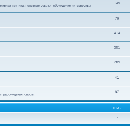
149
емирная паутина, полезные ссылки, обсуждение интернесных
76
414
301
289
!
41
87
, рассуждения, споры.
ТЕМЫ
7