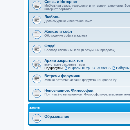
Связь и Интернет
Мобильная связь, телефония и интернет-технологии, Вс
интернет порталов
Любовь
Дела амурные и все такое :love:
Железо и софт
Обсуждение софта и железа
Флуд!
Свобода слова и мысли (в разумных пределах)
Архив закрытых тем
все старые закрытые темы
Подфорумы:
ИнформЦентр - ОТЗОВИСЬ
,
Найдены
Встречи форумчан
Живые встречи чатлан и форумчан Инфосел.Ру
Непознанное. Философия.
Почти всё о непознанном. Философско-религиозные темы
ФОРУМ
Образование