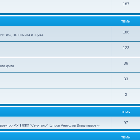
187
ТЕМЫ
186
итика, экономика и наука.
123
36
ного дома
33
3
ТЕМЫ
97
директор МУП ЖКХ "Селятино" Купцов Анатолий Владимирович
ТЕМЫ