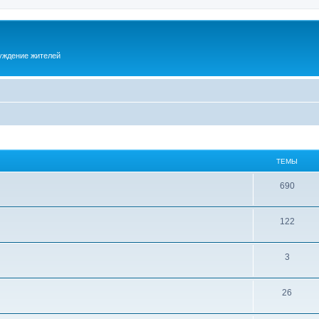
суждение жителей
ТЕМЫ
690
122
3
26