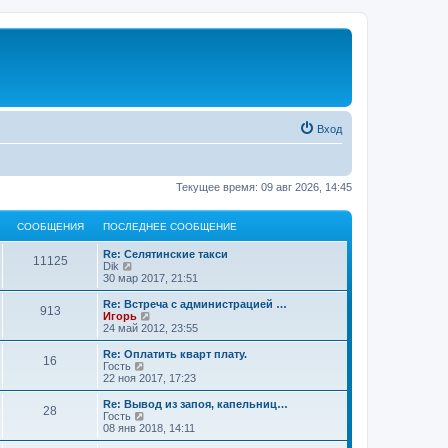
Вход
Текущее время: 09 авг 2026, 14:45
СООБЩЕНИЯ
ПОСЛЕДНЕЕ СООБЩЕНИЕ
Re: Селятинские такси
11125
П
Dik
е
30 мар 2017, 21:51
р
е
Re: Встреча с администрацией …
913
й
П
Игорь
т
е
24 май 2012, 23:55
и
р
к
е
Re: Оплатить кварт плату.
16
п
й
П
Гость
о
т
е
22 ноя 2017, 17:23
с
и
р
л
к
е
Re: Вывод из запоя, капельниц…
е
28
п
й
П
Гость
д
о
т
е
08 янв 2018, 14:11
н
с
и
р
е
л