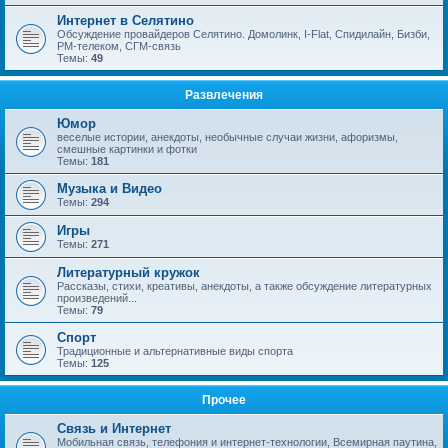
Интернет в Селятино
Обсуждение провайдеров Селятино. Домолинк, I-Flat, Спидилайн, Бизби,
РМ-телеком, СГМ-связь
Темы:
49
Развлечения
Юмор
веселые истории, анекдоты, необычные случаи жизни, афоризмы,
смешные картинки и фотки
Темы:
181
Музыка и Видео
Темы:
294
Игры
Темы:
271
Литературный кружок
Рассказы, стихи, креативы, анекдоты, а также обсуждение литературных
произведений...
Темы:
79
Спорт
Традиционные и альтернативные виды спорта
Темы:
125
Прочее
Связь и Интернет
Мобильная связь, телефония и интернет-технологии, Всемирная паутина,