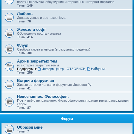
полезные ссылки, обсуждение интернесных интернет порталов
Темы:
149
Любовь
Дела амурные и все такое :love:
Темы:
76
Железо и софт
Обсуждение софта и железа
Темы:
414
Флуд!
Свобода слова и мысли (в разумных пределах)
Темы:
301
Архив закрытых тем
все старые закрытые темы
Подфорумы:
ИнформЦентр - ОТЗОВИСЬ
,
Найдены!
Темы:
289
Встречи форумчан
Живые встречи чатлан и форумчан Инфосел.Ру
Темы:
41
Непознанное. Философия.
Почти всё о непознанном. Философско-религиозные темы, рассуждения,
споры.
Темы:
87
Форум
Образование
Темы:
7