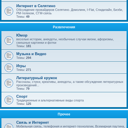
Интернет в Селятино
Обсуждение провайдеров Селятино. Домолинк, I-Flat, Спидилайн, Бизби,
РМ-телеком, СГМ-связь
Темы:
49
Развлечения
Юмор
веселые истории, анекдоты, необычные случаи жизни, афоризмы,
смешные картинки и фотки
Темы:
181
Музыка и Видео
Темы:
294
Игры
Темы:
271
Литературный кружок
Рассказы, стихи, креативы, анекдоты, а также обсуждение литературных
произведений...
Темы:
79
Спорт
Традиционные и альтернативные виды спорта
Темы:
125
Прочее
Связь и Интернет
Мобильная связь, телефония и интернет-технологии, Всемирная паутина,