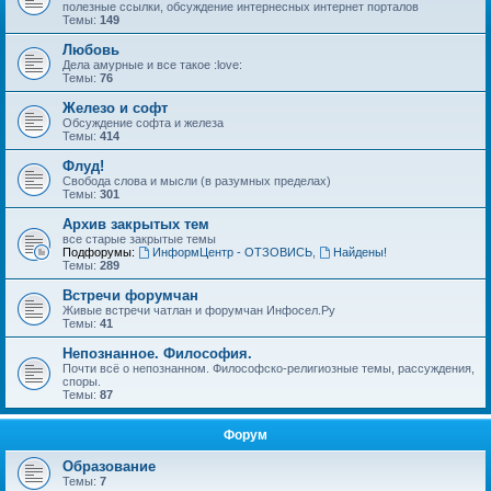
полезные ссылки, обсуждение интернесных интернет порталов
Темы:
149
Любовь
Дела амурные и все такое :love:
Темы:
76
Железо и софт
Обсуждение софта и железа
Темы:
414
Флуд!
Свобода слова и мысли (в разумных пределах)
Темы:
301
Архив закрытых тем
все старые закрытые темы
Подфорумы:
ИнформЦентр - ОТЗОВИСЬ
,
Найдены!
Темы:
289
Встречи форумчан
Живые встречи чатлан и форумчан Инфосел.Ру
Темы:
41
Непознанное. Философия.
Почти всё о непознанном. Философско-религиозные темы, рассуждения,
споры.
Темы:
87
Форум
Образование
Темы:
7